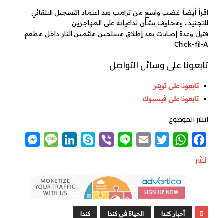
اقرأ أيضاً: غضب واسع من ترامب بعد اعتماد التسجيل التلقائي
للتجنيد.. ومخاوف بشأن تداعياته على المهاجرين
قتيل وعدة إصابات بعد إطلاق مسلحين ملثمين النار داخل مطعم
Chick-fil-A
تابعونا على وسائل التواصل
تابعونا على تويتر
تابعونا على فيسبوك
انشر الموضوع
M
M
L
S
V
L
E
T
W
F
e
e
i
k
i
i
m
w
h
a
نشر
s
s
n
y
b
n
a
i
a
c
s
s
k
p
e
e
i
t
t
e
e
a
e
e
r
l
t
s
b
n
g
d
e
A
o
أخبار كندا
الحياة في كندا
كندا