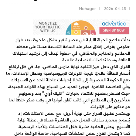
Mohager
2026-04-13
بدأت ملامح الحياة الليلية في مصر تتغير بشكل ملحوظ، بعد قرار
حكومي بفرض إغلاق مبكر عند الساعة التاسعة مساءً على معظم
المطاعم والمتاجر والمقاهي، في خطوة تهدف إلى ترشيد استهلاك
الطاقة وسط تداعيات اقتصادية عالمية.
القرار، الذي دخل حيز التنفيذ نهاية مارس الماضي، جاء في ظل ارتفاع
أسعار الطاقة عالميًا نتيجة التوترات الجيوسياسية وتعطل الإمدادات، ما
دفع الحكومة المصرية إلى اتخاذ إجراءات عاجلة للحد من الاستهلاك.
وفي العاصمة القاهرة، فوجئ العديد من السياح بهذه القواعد الجديدة،
حيث اضطر بعضهم للاكتفاء بخيارات “التيك أواي” بعد وصولهم
متأخرين إلى المطاعم التي كانت تغلق أبوابها في وقت مبكر خلافًا لما
هو مذكور على الإنترنت.
ويستمر تطبيق القرار حتى نهاية أبريل، مع بعض الاستثناءات، إذ
يُسمح بتمديد ساعات العمل حتى العاشرة مساءً في عطلة نهاية
الأسبوع، وحتى الحادية عشرة خلال المناسبات والأعياد الرسمية.
كما لا يشمل القرار بعض المنشآت السياحية، خاصة الواقعة داخل