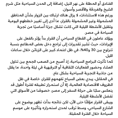
الفنادق أو المطلة على نهر النيل، إضافة إلى المدن السياحية مثل شرم
الشيخ والغردقة والأقصر وأسوان.
ورغم هذه الاستثناءات، لا يزال هناك ارتباك بين الزوار بشأن المناطق
المشمولة وغير المشمولة بالقرار، ما أدى إلى تغيير خططهم اليومية
وتقليل الأنشطة الليلية التي كانت تشكل جزءًا أساسيًا من تجربة
السياحة في مصر.
ويؤكد عاملون في القطاع السياحي أن القرار بدأ يؤثر بالفعل على
الإيرادات، حيث تشير تقديرات إلى تراجع دخل بعض المطاعم بنسبة
تتراوح بين 30 و40%، في ظل اعتماد كبير على الزبائن خلال ساعات
الليل.
كما تأثرت البرامج السياحية، إذ أصبح من الصعب الجمع بين تناول
العشاء وحضور الفعاليات الثقافية أو الترفيهية في ليلة واحدة، ما يقلل
من جاذبية التجربة السياحية بشكل عام.
في المقابل، يبدي بعض السياح تفهمهم للقرار، خاصة في ظل
الظروف الاقتصادية العالمية، إلا أن استمرار تطبيقه لفترة أطول قد
ينعكس سلبًا على حركة السفر إلى مصر، خصوصًا من الأسواق التي
تفضل الأنشطة الليلية.
ويبقى القرار مؤقتًا حتى الآن، لكن نتائجه بدأت تظهر بوضوح على
الشارع السياحي، وسط ترقب لمدى استمراره وتأثيره على موسم
السياحة خلال الفترة المقبلة.