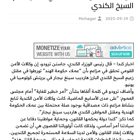
السيخ الكندي
Mohager
2023-09-19
اخبار كندا – قال رئيس الوزراء الكندي، جاستن ترودو، إن وكالات الأمن
القومي تحقق في مزاعم بأن “عملاء حكومة الهند” تورطوا في مقتل
زعيم السيخ الكندي البارز هارديب سينغ نيجار في بريتش كولومبيا في
يونيو.
وأضاف ترودو في كلمة ألقاها بشأن “أمر خطير للغاية” أمام مجلس
العموم: “على مدى الأسابيع الماضية، كانت وكالات الأمن الكندية تتابع
بنشاط مزاعم ذات مصداقية بوجود صلة محتملة بين عملاء الحكومة
الهندية ومقتل المواطن الكندي هارديب سينغ نيجار”.
كما ذكر: “كندا دولة يحكمها القانون، وحماية مواطنينا دفاعا عن
سيادتنا أمر أساسي، ولذلك كانت أولوياتنا القصوى هي أن تضمن
وكالات إنفاذ القانون والأمن لدينا السلامة المستمرة لجميع الكنديين..
ويجب اتخاذ الخطوات اللازمة لمحاسبة مرتكبي جريمة القتل هذه”.