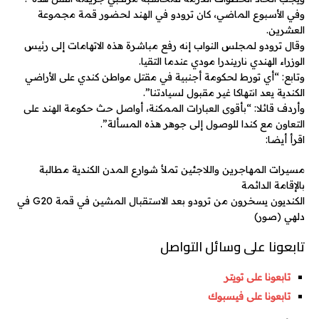
وفي الأسبوع الماضي، كان ترودو في الهند لحضور قمة مجموعة
العشرين.
وقال ترودو لمجلس النواب إنه رفع مباشرة هذه الاتهامات إلى رئيس
الوزراء الهندي ناريندرا مودي عندما التقيا.
وتابع: “أي تورط لحكومة أجنبية في مقتل مواطن كندي على الأراضي
الكندية يعد انتهاكا غير مقبول لسيادتنا”.
وأردف قائلا: “بأقوى العبارات الممكنة، أواصل حث حكومة الهند على
التعاون مع كندا للوصول إلى جوهر هذه المسألة”.
اقرأ أيضا:
مسيرات المهاجرين واللاجئين تملأ شوارع المدن الكندية مطالبة
بالإقامة الدائمة
الكنديون يسخرون من ترودو بعد الاستقبال المشين في قمة G20 في
دلهي (صور)
تابعونا على وسائل التواصل
تابعونا على تويتر
تابعونا على فيسبوك