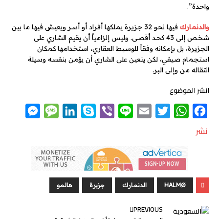
واحدة”.
والدنمارك
فيها نحو 32 جزيرة يملكها أفراد أو أسر ويعيش فيها ما بين
شخص إلى 43 كحد أقصى. وليس إلزامياً أن يقيم الشاري على
الجزيرة، بل بإمكانه وفقاً للوسيط العقاري، استخدامها كمكان
استجمام صيفي، لكن يتعين على الشاري أن يؤمن بنفسه وسيلة
انتقاله من وإلى البر.
انشر الموضوع
M
M
L
S
V
L
E
T
W
F
e
e
i
k
i
i
m
w
h
a
نشر
s
s
n
y
b
n
a
i
a
c
s
s
k
p
e
e
i
t
t
e
e
a
e
e
r
l
t
s
b
n
g
d
e
A
o
HALMØ
الدنمارك
جزيرة
هالمو
g
e
I
r
p
o
PREVIOUS
e
n
p
k