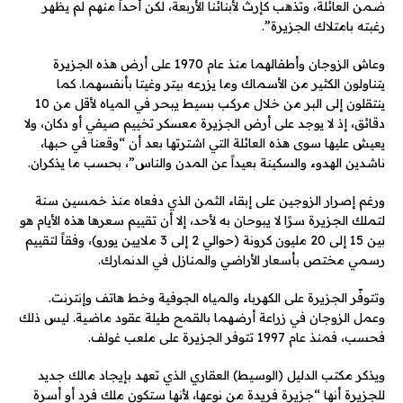
ضمن العائلة، وتذهب كإرث لأبنائنا الأربعة، لكن أحداً منهم لم يظهر
رغبته بامتلاك الجزيرة”.
وعاش الزوجان وأطفالهما منذ عام 1970 على أرض هذه الجزيرة
يتناولون الكثير من الأسماك وما يزرعه بيتر وغيتا بأنفسهما. كما
ينتقلون إلى البر من خلال مركب بسيط يبحر في المياه لأقل من 10
دقائق، إذ لا يوجد على أرض الجزيرة معسكر تخييم صيفي أو دكان، ولا
يعيش عليها سوى هذه العائلة التي اشترتها بعد أن “وقعنا في حبها،
ناشدين الهدوء والسكينة بعيداً عن المدن والناس”، بحسب ما يذكران.
ورغم إصرار الزوجين على إبقاء الثمن الذي دفعاه منذ خمسين سنة
لتملك الجزيرة سرًا لا يبوحان به لأحد، إلا أن تقييم سعرها هذه الأيام هو
بين 15 إلى 20 مليون كرونة (حوالي 2 إلى 3 ملايين يورو)، وفقاً لتقييم
رسمي مختص بأسعار الأراضي والمنازل في الدنمارك.
وتتوفّر الجزيرة على الكهرباء والمياه الجوفية وخط هاتف وإنترنت.
وعمل الزوجان في زراعة أرضهما بالقمح طيلة عقود ماضية. ليس ذلك
فحسب، فمنذ عام 1997 تتوفر الجزيرة على ملعب غولف.
ويذكر مكتب الدليل (الوسيط) العقاري الذي تعهد بإيجاد مالك جديد
للجزيرة أنها “جزيرة فريدة من نوعها، لأنها ستكون ملك فرد أو أسرة