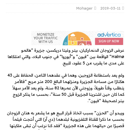
Mohager
2019-03-11
عرض الزوجان الدنماركيان، بيتر وغيتا دريكسن، جزيرة “هالمو
Halmø” الواقعة بين “فيون” و”أيوروا” في جنوب البلاد، والتي امتلكاها
على مدى ما يقرب من 5 عقود، للبيع.
ولم يعد باستطاعة الزوجين، وهما في عقدهما الثامن، الحفاظ على 43
هكتارًا من مساحة الجزيرة ومنزلهما البالغ 200 متر مربع “فالأمر
يتطلب وقتاً طويلاً، وزوجتي الآن عمرها 82 سنة، ولم يعد الأمر سهلاً
كما كان حين اشترينا الجزيرة قبل 50 سنة”، بحسب ما يذكر الزوج
بيتر لصحيفة “فيون”.
ويبدو أن “الحزن” بسبب اتخاذ قرار البيع هو ما يشعر به هذان الزوجان
بحسب ما ذكرا للقناة التلفزيونية لبلدهما (دي آر) التي أنتجت فيلماً
قصيرًا عن حياتهما على هذه الجزيرة “فقد كنا نرغب أن تبقى ملكيتها