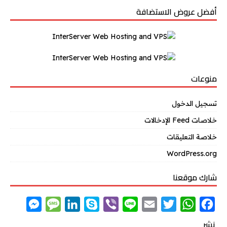
أفضل عروض الاستضافة
منوعات
تسجيل الدخول
خلاصات Feed الإدخالات
خلاصة التعليقات
WordPress.org
شارك موقعنا
M
M
L
S
V
L
E
T
W
F
e
e
i
k
i
i
m
w
h
a
نشر