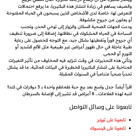
والصيف يساهم في زيادة انتشار هذه البكتيريا، ما يرفع احتمالات
التعرض لها، خاصة لدى الأشخاص الذين يسبحون في المياه المفتوحة
أو يعانون من جروح مكشوفة.
ودعت الجهات الصحية السكان والزوار إلى توخي الحذر، وتجنب
السباحة في المياه المشكوك في نظافتها، إضافة إلى ضرورة تنظيف
أي جروح فوراً وتغطيتها بشكل جيد، مع التوجه للحصول على رعاية
طبية عاجلة في حال ظهور أعراض غير طبيعية مثل الألم الشديد أو
التورم أو الحمى.
وتأتي هذه التحذيرات في وقت تتزايد فيه المخاوف من تأثير التغيرات
المناخية على انتشار البكتيريا الخطيرة في البيئات المائية، ما قد يشكل
تحدياً صحياً متنامياً في السنوات المقبلة.
اقرأ أيضاً: جدل واسع بعد بيع حبة طماطم واحدة بـ 5 دولارات في كندا!
انتبه لهذه العلامات… 8 أعراض قد تشير إلى الإصابة بالسرطان
تابعونا على وسائل التواصل
تابعونا على تويتر
تابعونا على فيسبوك