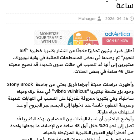
ساعة
Mohager
2026-04-26
أطلق خبراء بيئيون تحذيرًا علاجلًا من انتشار بكتيريا خطيرة “آكلة
للحوم” تم رصدها في بعض المسطحات المائية في ولاية نيويورك،
مشيرين إلى أنها قد تتسبب في حالات عدوى شديدة قد تصبح مميتة
خلال 48 ساعة في بعض الحالات.
وأظهرت دراسات حديثة أجراها فريق بحثي من جامعة Stony Brook
وجود بؤر نشطة لبكتيريا “Vibrio vulnificus” في عدة برك ومياه
ساحلية، وهي بكتيريا معروفة بقدرتها على التسبب في التهابات شديدة
وسريعة التطور، خاصة عند دخولها إلى الجسم عبر الجروح أو عند
استهلاك مياه ملوثة.
وأوضح الباحثون أن نسبة الوفيات بين المصابين بهذه البكتيريا قد
تصل إلى نحو 20% خلال أول 48 ساعة من الإصابة، ما يجعلها واحدة
من أخطر أنواع العدوى البكتيرية المرتبطة بالمياه.
ويحذر الخبراء من أن ارتفاع درجات الحرارة خلال فصلي الربيع