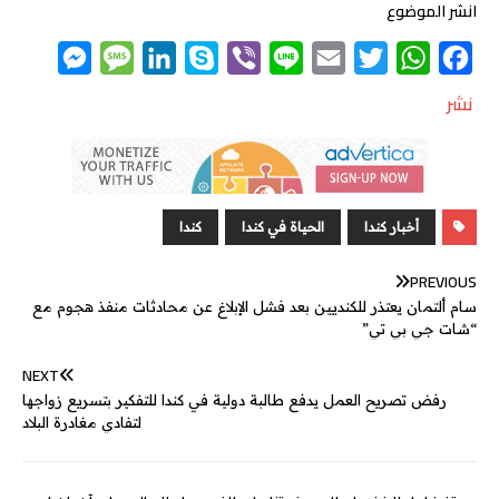
انشر الموضوع
M
M
L
S
V
L
E
T
W
F
e
e
i
k
i
i
m
w
h
a
نشر
s
s
n
y
b
n
a
i
a
c
s
s
k
p
e
e
i
t
t
e
e
a
e
e
r
l
t
s
b
n
g
d
e
A
o
أخبار كندا
الحياة في كندا
كندا
g
e
I
r
p
o
PREVIOUS
e
n
p
k
سام ألتمان يعتذر للكنديين بعد فشل الإبلاغ عن محادثات منفذ هجوم مع
r
“شات جي بي تي”
NEXT
رفض تصريح العمل يدفع طالبة دولية في كندا للتفكير بتسريع زواجها
لتفادي مغادرة البلاد