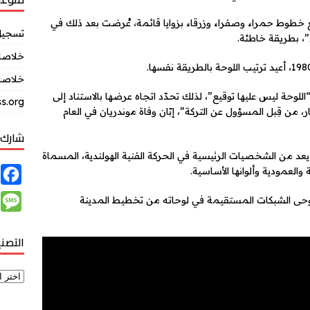
 خطوط حمراء وصفراء وزرقاء بزوايا قائمة، عُرضت بعد ذلك في
تسجيل
”، بطريقة خاطئة.
خلاصات Feed ال
خلاصة 
لوحة ليس عليها توقيع”، لذلك تحدّد اتجاه عرضها بالاستناد إلى
s.org
، من قِبل المسؤول عن التركة”، إبّان وفاة موندريان في العام
شارك 
ير بالذكر أن الفنان موندريان المولود عام 1872، يعد من الشخصيات الرئيسية في الحركة الفنية الهولندية، المسماة
F
a
M
، وقد استوحى الشبكات المستقيمة في لوحاته من تخطيط المدينة
c
e
e
التصن
s
b
s
o
a
o
g