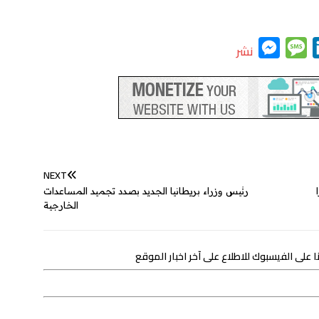
M
M
L
نشر
e
e
i
s
s
n
s
s
k
e
a
e
n
g
d
g
e
I
NEXT
رئيس وزراء بريطانيا الجديد بصدد تجميد المساعدات
e
n
الخارجية
r
 على الفيسبوك للاطلاع على آخر اخبار الموقع