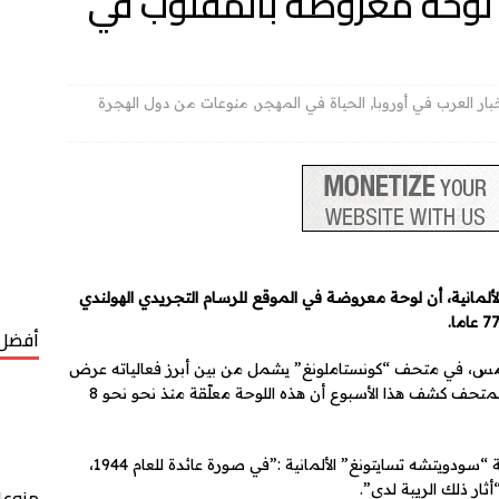
تشاف لوحة معروضة بالمقلوب في
بار العرب في أوروبا
,
الحياة في المهجر
,
منوعات من دول الهجرة
انية، أن لوحة معروضة في الموقع للرسام التجريدي الهولندي
أفضل 
أمس، في متحف “كونستاملونغ” يشمل من بين أبرز فعالياته عرض
لوحة “نيويورك سيتي 1” المنجزة عام 1941، لكن المتحف كشف هذا الأسبوع أن هذه اللوحة معلّقة منذ نحو نحو 8
مفوضة المعرض سوزان ماير بوسر قالت لصحيفة “سودويتشه تسايتونغ” الألمانية :”في صورة عائدة للعام 1944،
ثار ذلك الريبة لدي”.
منوعا