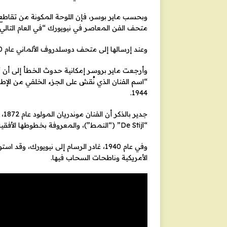
وبحسب ماير بوسر، فإن اللوحة المكونة من تقاطع
متحف الفن المعاصر في نيويورك “في العام التالي
وعند إرسالها إلى متحف دوسلدروف الألماني عام 1980، أعيد ترتيب اللوحة بالطريقة نفسها.
وأرجعت ماير بروسر إمكانية حدوث الخطأ إلى أن “ال
“اسم الفنان الذي نُقش على الجزء الخلفي من الإطار
1944.
جد
“De Stijl” (“النمط”)، والمعروفة بخطوطها الأفقية والعمودية وألوانها الأساسية.
وفي عام 1940، غادر الرسام إلى نيويورك
الأمريكية وناطحات السحاب فيها.