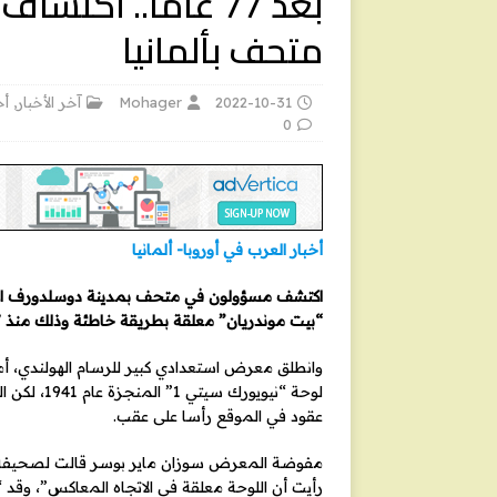
بعد 77 عاما.. اك
متحف بألمانيا
2022-10-31
Mohager
آخر الأخبار
,
أخ
0
أخبار العرب في أوروبا- ألمانيا
اكتشف مسؤولون في متحف بمدينة دوسلدورف الألم
“بيت موندريان” معلقة بطريقة خاطئة وذلك منذ 77 عاما.
وانطلق معرض استعدادي كبير للرسام الهولندي، 
عقود في الموقع رأسا على عقب.
رأيت أن اللوحة معلقة في الاتجاه المعاكس”، وقد “أ