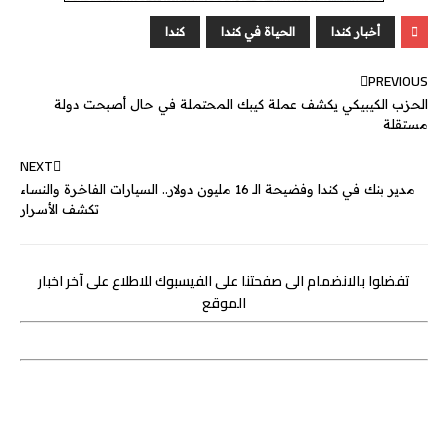
e
a
e
e
r
l
t
s
b
n
g
d
e
A
o
أخبار كندا
الحياة في كندا
كندا
g
e
I
r
p
o
PREVIOUS
e
n
p
k
الحزب الكيبيكي يكشف عملة كيبك المحتملة في حال أصبحت دولة
r
مستقلة
NEXT
مدير بنك في كندا وفضيحة الـ 16 مليون دولار.. السيارات الفاخرة والنساء
تكشف الأسرار
تفضلوا بالانضمام الى صفحتنا على الفيسبوك للاطلاع على آخر اخبار
الموقع