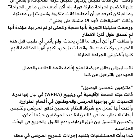
وقالت “كان هناك طبيبان يرتديان ملابس غرفة العمليات، وأبلغاني أن
عليّ الخضوع لجراحة طارئة فورا، ولم أكن أعرف حتى ما هي الجراحة”.
وما لم تكن تعرفه هو أن أمعاءها كانت مثقوبة وتسربت إلى معدتها،
وقالت “استيقظت لأجد 19 مشبكا على بطني”.
ووصفت ستيتينا التجربة بأنها صعبة وتتمنى لو لم تمر بها، مؤكدة أنها
لم تصدق طول فترة الانتظار.
وأضافت “لم أكن أعرف ما الذي يحدث، ولم يأتني أي طبيب قبل هذه
الفحوص، وكنت مرعوبة، واتصلت بزوجي، لكنهم أنهوا المكالمة لأنهم
كانوا يأخذونني للجراحة الطارئة”.
نائب ليبرالي يطلق عريضة لمنح إقامة دائمة للطلاب والعمال
المهددين بالترحيل من كندا
“ملتزمون بتحسين الوصول”
قالت هيئة الصحة الإقليمية في وينيبيغ (WRHA) في بيان إنها تدرك
التحديات التي يواجهها المرضى والموظفون في أقسام الطوارئ.
وأكدت أنها تعمل مع شركاء النظام لتحسين تدفق المرضى وتقليص
أوقات الانتظار، بما في ذلك زيادة عدد الموظفين حيثما أمكن،
وتحسين التنسيق بين فرق الرعاية، ودعم القبول والخروج في الوقت
المناسب.
كما بدأت المستشفيات بتنفيذ إجراءات لتسريح المرضى في عطلة