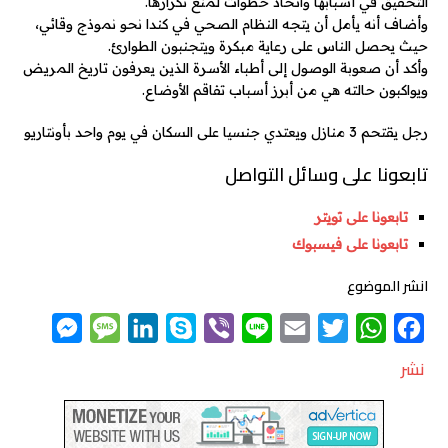
التحقيق في أسبابها واتخاذ خطوات لمنع تكرارها.
وأضاف أنه يأمل أن يتجه النظام الصحي في كندا نحو نموذج وقائي،
حيث يحصل الناس على رعاية مبكرة ويتجنبون الطوارئ.
وأكد أن صعوبة الوصول إلى أطباء الأسرة الذين يعرفون تاريخ المريض
ويواكبون حالته هي من أبرز أسباب تفاقم الأوضاع.
رجل يقتحم 3 منازل ويعتدي جنسيا على السكان في يوم واحد بأونتاريو
تابعونا على وسائل التواصل
تابعونا على تويتر
تابعونا على فيسبوك
انشر الموضوع
M
M
L
S
V
L
E
T
W
F
e
e
i
k
i
i
m
w
h
a
نشر
s
s
n
y
b
n
a
i
a
c
s
s
k
p
e
e
i
t
t
e