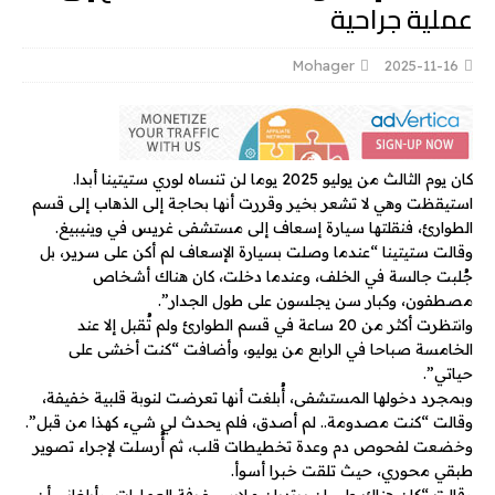
عملية جراحية
Mohager
2025-11-16
كان يوم الثالث من يوليو 2025 يوما لن تنساه لوري ستيتينا أبدا.
استيقظت وهي لا تشعر بخير وقررت أنها بحاجة إلى الذهاب إلى قسم
الطوارئ، فنقلتها سيارة إسعاف إلى مستشفى غريس في وينيبيغ.
وقالت ستيتينا “عندما وصلت بسيارة الإسعاف لم أكن على سرير، بل
جُلبت جالسة في الخلف، وعندما دخلت، كان هناك أشخاص
مصطفون، وكبار سن يجلسون على طول الجدار”.
وانتظرت أكثر من 20 ساعة في قسم الطوارئ ولم تُقبل إلا عند
الخامسة صباحا في الرابع من يوليو، وأضافت “كنت أخشى على
حياتي”.
وبمجرد دخولها المستشفى، أُبلغت أنها تعرضت لنوبة قلبية خفيفة،
وقالت “كنت مصدومة.. لم أصدق، فلم يحدث لي شيء كهذا من قبل”.
وخضعت لفحوص دم وعدة تخطيطات قلب، ثم أُرسلت لإجراء تصوير
طبقي محوري، حيث تلقت خبرا أسوأ.