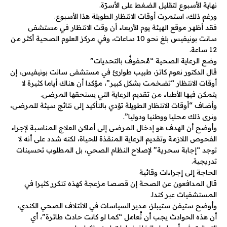
نهاية الأسبوع لتقليل الضغط على الأسرّة.
ورغم ذلك، استمرت أوقات الانتظار الطويلة هذا الأسبوع.
فقد أظهر موقع الهيئة يوم الأربعاء أن وقت الانتظار في مستشفى
سانت بونيفيس بلغ نحو 10 ساعات، وفي مركز العلوم الصحية أكثر من
12 ساعة.
وضع الرعاية الصحية “مُحفوفٌ بالتحديات”
قال الدكتور نعوم كاتز، طبيب طوارئ في مستشفى سانت بونيفيس، إن
أوقات الانتظار “تضخمت بشكل كبير”، مؤكدا أن هناك أياما كثيرة لا
يتمكن فيها الأطباء من تقديم الرعاية التي يستحقها المرضى.
وأضاف “أوقات الانتظار الطويلة تؤدي بالتأكيد إلى نتائج سيئة للمرضى،
ونرى ذلك محليا ووطنيا ودوليا”.
وأوضح أن الهدف هو إدخال المرضى إلى أماكن العلاج المناسبة لإجراء
الفحوص اللازمة وتقديم الرعاية المنقذة للحياة، لكنه شدد على أنه لا
توجد “إجابة سحرية” لإصلاح النظام الصحي، بل المطلوب تحسينات
تدريجية.
الحاجة إلى إجراءات وقائية
قال المدافعون عن الصحة إن قصصا مزعجة كهذه تتكرر كثيرا في
المستشفيات عبر كندا.
وأوضح ستيفن ستيبلز، مدير السياسات في الائتلاف الصحي الكندي،
أن هذه الحوادث يجب أن تُعامل “كما لو كانت حادث طائرة”، أي