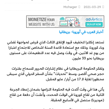
Mohager
2021-03-29
أخبار العرب في أوروبا- بريطانيا
تستعد إنكلترا لتخفيف قيود الإغلاق الثالث الذي فرض لمواجهة تفشي
وباء كورونا، وذلك مع استعادة قاعدة الستة اشخاص للاجتماع اعتبارا
من يوم غد الاثنين، في وقت وصل فيه عدد التطعيمات على مستوى
بريطانيا نحو 33 مليون.
وتفكر الحكومة البريطانيا في نظام إشارات المرور للسماح بفترات
حجر صحي أقصر، وسط “تحديات” بشأن السفر الدولي الذي سيبقى
محظورا لغاية الـ 17 من أيار/ مايو المقبل.
يأتي هذا في وقت أكدت فيه الحكومة التزامها بضمان إعطاء الجرعة
الثانية من لقاح كورونا في الوقت المحدد، وأعلنت أن دفعة من لقاح
(موديرنا) ستصل في الأسابيع المقبلة.