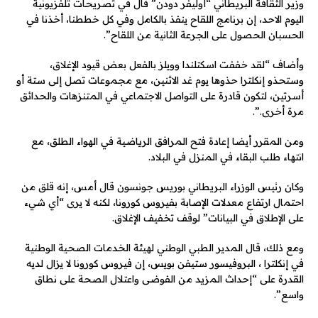
وزير الثقافة البريطاني “أوليفر دودن” قال في تصريحات تلفزيونية
اليوم الاحد، إن برنامج اللقاح ينفذ بالكامل وفي كل خططنا، أخذنا في
الحسبان الحصول على الجرعة الثانية من اللقاح”.
وأضاف “لقد خففت اسكتلندا وويلز بالفعل بعض قيود الإغلاق،
وستحذو إنكلترا حذوها يوم غد الاثنين، مع مجموعات تصل إلى ستة أو
أسرتين، لتكون قادرة على التواصل الاجتماعي في المتنزهات والحدائق
مرة أخرى.”.
ومن المقرر أيضا إعادة فتح المرافق الرياضية في الهواء الطلق، مع
انتهاء طلب البقاء في المنزل في البلاد.
وكان رئيس الوزراء البريطاني بوريس جونسون قال أمس، إنه قلق من
احتمال ارتفاع معدلات الإصابة بفيروس كورونا، لكنه لا يرى “أي شيء
على الإطلاق في البيانات” لوقف تخفيف الإغلاق.
ومع ذلك، قال المدير الطبي الوطني لهيئة الخدمات الصحية الوطنية
في إنكلترا ، البروفيسور ستيفن بويس، إن فيروس كورونا لا يزال لديه
القدرة على “إحداث المزيد من الفوضى واعتلال الصحة على نطاق
واسع”.