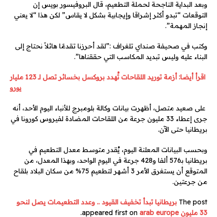
وبعد البداية الناجحة لحملة التطعيم، قال البروفيسور بويس إن
التوقعات “تبدو أكثر إشراقا وإيجابية بشكل لا يقاس” لكن هذا “لا يعني
إنجاز المهمة”.
وكتب في صحيفة صنداي تلغراف :”لقد أحرزنا تقدمًا هائلاً نحتاج إلى
البناء عليه وليس تبديد المكاسب التي حققناها”.
اقرأ أيضا: أزمة توريد اللقاحات تُهدد بروكسل بخسائر تصل لـ 123 مليار
يورو
على صعيد متصل، أظهرت بيانات وكالة بلومبرج للأنباء اليوم الأحد، أنه
جرى إعطاء 33 مليون جرعة من اللقاحات المضادة لفيروس كورونا في
بريطانيا حتى الآن.
وبحسب البيانات المعلنة اليوم، يُقدر متوسط معدل التطعيم في
بريطانيا بـ576 ألفا و428 جرعة في اليوم الواحد، وبهذا المعدل، من
المتوقع أن يستغرق الأمر 3 أشهر لتطعيم 75% من سكان البلاد بلقاح
من جرعتين.
The post
بريطانيا تبدأ تخفيف القيود .. وعدد التطعيمات يصل لنحو
33 مليون
appeared first on
arab europe
.