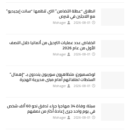
انطلاق “عطلة التضامن” التي تنظمها “سانت إيجيديو”
مع اللاجئين في قبرص
Mohager
2026-08-01
انخفاض عدد عمليات الترحيل من ألمانيا خلال النصف
الأول من عام 2026
Mohager
2026-08-01
لوكسمبورغ: متظاهرون سوريون ينددون بـ “إهمال”
السلطات لملفاتهم أمام مبنى مديرية الهجرة
Mohager
2026-08-01
سبتة: وفاة 34 مهاجرا جراء تدفق نحو 60 ألف شخص
في يوم واحد جرى إعادة أكثر من نصفهم
Mohager
2026-08-01