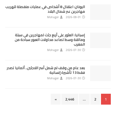
اليونان: اعتقال 8 أشخاص في عمليات منفصلة لتهريب
مهاجرين عبر شمال البلاد
Mohager
2026-08-01
إسبانيا: العثور على أربع جثث لمهاجرين في سبتة
ومالقة وسط تصاعد محاولات العبور سباحة من
المغرب
Mohager
2026-07-30
بعد عام من وقف لم شمل أسر اللاجئين.. ألمانيا تصدر
فقط 13 تأشيرة إنسانية
Mohager
2026-07-30
»
2٬446
…
2
1