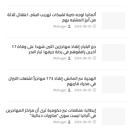
ألمانيا توجه ضربة لشبكات تهريب البشر.. اعتقال ثلاثة
من أبرز المشتبه بهم
Mohager
2026-08-05
جزر البليار: إنقاذ مهاجرَين اثنين شهدا على وفاة 17
آخرين رافقوهم في رحلة جرفها تيار البحر
Mohager
2026-08-05
الهجرة عبر المانش: إنقاذ 173 مهاجراً اشتعلت النيران
في محرك قاربهم
Mohager
2026-08-05
إيطاليا: منظمات غير حكومية ترى أن مراكز المهاجرين
في ألبانيا ليست سوى “مناورات دعائية”
Mohager
2026-08-05