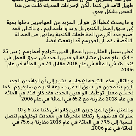
طويل الأمد في كندا ، لكن الإجراءات الحديثة قللت من هذا
النقص بشكل جدي.
و ما يحدث فعلياً الآن هو أن المزيد من المهاجرين دخلوا بقوة
في سوق العمل الكندي بل و بدأوا بأعمالهم ، و بالتالي فقد
أصبح عدد أقل من المقاطعات الكندية يعانون من العمالة
الناقصة ، كما أن أجورهم قد ارتفعت أيضاً.
فعلى سبيل المثال بين العمال الذين تتراوح أعمارهم ( بين 25
– 54) ، بلغ معدل مشاركة الوافدين الجدد في سوق العمل في
كندا 78 في المائة في عام 2018 مقابل 74 في المائة في عام
2006.
و بالتالي هذه النتيجة الإيجابية تشير إلى أن الوافدين الجدد
اليوم يندمجون في سوق العمل بسرعة أكبر من سابقيهم، كما
تحسن معدل توظيف الوافدين الجدد، فقد كان 71.3 في المائة
في عام 2018 مقارنة مع 65.2 في المائة في عام 2006.
وبالمثل ، فإن المهاجرين الذين كانوا في كندا منذ 5 و 10
سنوات قد شهدوا ارتفاعًا ملحوظًا في معدلات توظيفهم لتصل
النسبة إلى 79.5 في المائة في عام 2018 مقارنة بـ 75.6 في
المائة في عام 2006.