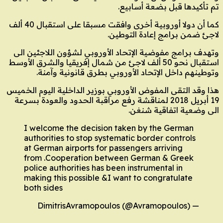
تم تأكيدها قبل بضعة أسابيع.
كما أن دولا أوروبية أخرى وافقت مسبقا على استقبال 40 ألف
لاجئ ضمن برامج إعادة التوطين.
وتهدف برامج مفوضية الإتحاد الأوروبي لشؤون اللاجئين الى
استقبال نحو 50 ألف لاجئ من شمال إفريقيا والشرق الأوسط
وتوطينهم داخل الإتحاد الأوروبي بطرق قانونية وآمنة.
هذا وقد التقى المفوض الأوروبي بوزير الداخلية اليوم الخميس
19 أبريل 2018 لمناقشة رفع مراقبة الحدود والعودة بسرعة
الى وضعية اتفاقية شنغن.
I welcome the decision taken by the German
authorities to stop systematic border controls
at German airports for passengers arriving
from .Cooperation between German & Greek
police authorities has been instrumental in
making this possible &I want to congratulate
both sides
— DimitrisAvramopoulos (@Avramopoulos)