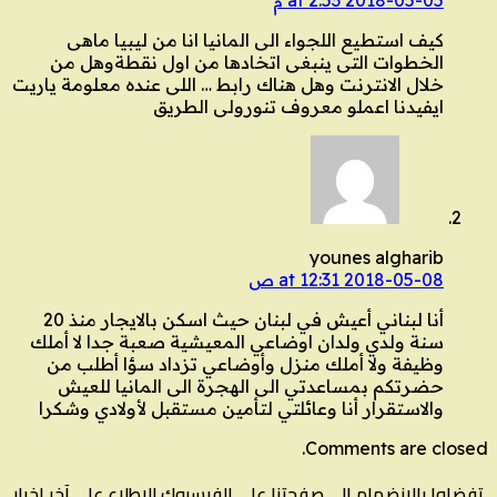
كيف استطيع اللجواء الى المانيا انا من ليبيا ماهى
الخطوات التى ينبغى اتخادها من اول نقطةوهل من
خلال الانترنت وهل هناك رابط … اللى عنده معلومة ياريت
ايفيدنا اعملو معروف تنورولى الطريق
younes algharib
2018-05-08 at 12:31 ص
أنا لبناني أعيش في لبنان حيث اسكن بالايجار منذ 20
سنة ولدي ولدان اوضاعي المعيشية صعبة جدا لا أملك
وظيفة ولا أملك منزل وأوضاعي تزداد سؤا أطلب من
حضرتكم بمساعدتي الى الهجرة الى المانيا للعيش
والاستقرار أنا وعائلتي لتأمين مستقبل لأولادي وشكرا
Comments are closed.
تفضلوا بالانضمام الى صفحتنا على الفيسبوك للاطلاع على آخر اخبار