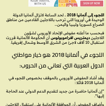
اللجوء إلى ألمانيا 2018
.. لحد الساعة لاتزال ألمانيا الدولة
الوحيدة في أوروبا التي ترحب باللاجئين القادمين من مناطق
الصراع كسوريا وليبيا واليمن…
فبحسب ما أعلنه مفوض الإتحاد الأوروبي لشؤون
اللاجئين
ديمتريس افراموبولوس
أن الحكومة الألمانية قررت
استقبال 10 آلاف لاجئ من الشرق الأوسط وشمال إفريقيا.
اللجوء في ألمانيا 2018 هو خيار مواطني
الدول العربية التي تعاني من الحروب:
وقد أشاد المفوض الأوروبي بالموقف بخصوص اللجوء في
ألمانيا 2018 قائلا :
“إن ألمانيا حاضرة من جديد لتقديم الدعم الدولي عند الحاجة
إليها”.
وأضاف المفوض أن الموافقة الألمانية على استقبال اللاجئين