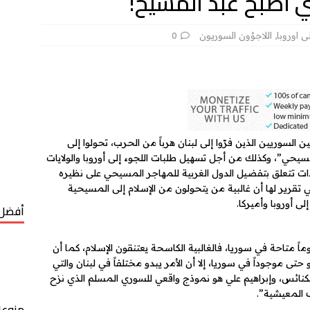
ي أصبح عبد المسيح!
لى اوروبا
,
اللاجؤون السوريون
0
ن السوريين الذين فرّوا إلى لبنان هرباً من الحرب، تحولوا إلى
يحي”، وكذلك من أجل تسهيل طلبات اللجوء إلى أوروبا والولايات
دات تتعلق بتفضيل الدول الغربية للمهاجر المسيحي على نظيره
ي تقرير لها أن غالبية من يتحولون من الإسلام إلى المسيحية
ى أوروبا وأميركا.
أفضل 
اً متاحة في سوريا، فالغالبية الكاسحة يعتنقون الإسلام، كما أن
حتى موجوداً في سوريا، إلا أن الأمر يبدو مختلفاً في لبنان والتي
لكنائس، وإبراهيم علي هو نموذج واقعي للسوري المسلم الذي نزح
 المعيشية”.
منوعا