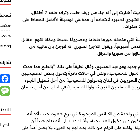
وكشفت الصحيفة اللندنية عن قصة إبراهيم علي، حيث أشارت إلى أنه جاء من ريف حلب، وترك خلفه 7 أطفال،
تسجيل
الشهري لمديره لاعتقاده أن هذه هي الوسيلة الأفضل للحفاظ على
خلاصات Feed ال
خلاصة 
التي منحته بدورها طعاماً ومصروفاً بسيطاً ومكاناً للنوم، مقابل
s.org
أسبوعياً، ويقول اللاجئ السوري إنه فوجئ بأن غالبية من
وا من سوريا والعراق.
شارك 
ديد وهو عبد المسيح، وقال تعليقاً على ذلك “بالطبع هذا حدث
لم تحول للمسيحية، ولكن في حالات نادرة يتحول بعض المسيحيين
F
جئين السوريين في لبنان يتحولون للمسيحية من أجل تسهيل اللجوء
a
سوريين المسلمين الذين تحولوا للمسيحية في لبنان من أجل ضمان
M
c
e
e
التصن
s
ي واحدة من الكنائس الموجودة في برج حمود، حيث أكد أنه
b
s
قون على دخول المسيحية، وأشار ديب إلى أنه يعلم جيداً أن
o
a
ولكنه على الرغم من ذلك يمد لهم يد العون، ولا يجبر أحداً على
o
g