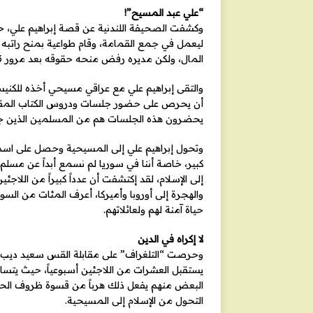
“علي عبد المسيح”!
ليعمل في جمع القمامة، وقام طواعية بمنح راتبه 
المال، ولكن مديره رفض منحه حقوقه بعد مرور 3 سنوات.
والتقى إبراهيم علي مع عراقي مسيحي أخذه للكنيسة 
أن يحرص على حضور جلسات ودروس الكتاب المقدس 
يحضرون هذه الجلسات هم من المسلمين الذين جاؤ
وتحول إبراهيم علي إلى المسيحية وحصل على اسم ج
كبير، خاصة أننا في سوريا لم نسمع أبداً عن مس
إلى الإسلام، لقد إكتشفت أن عدداً كبيراً من اللا
والهجرة إلى أوروبا وأميركا، أعرف المئات من ال
حياة آمنة لهم ولعائلاتهم.
لا إكراه في الدين
وحرصت “التلغراف” على مقابلة القس سعيد ديب ف
يستقبل العشرات من اللاجئين أسبوعياً، حيث يتساب
البعض منهم يفعل ذلك هرباً من قسوة ظروف الحياة، 
التحول من الإسلام إلى المسيحية.