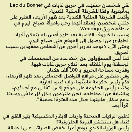
لقي شخصان حتفهما في حريق غابات في Lac du Bonnet
بمانيتوبا، وفقا للشرطة الملكية الكندية.
وأكدت الشرطة الملكية الكندية بعد ظهر الأربعاء العثور على
جثتي شخصين، يُعتقد أنهما رجل وامرأة، صباح اليوم في
منطقة طريق Wendigo.
وبسبب الظروف القاسية بعد ظهر أمس، لم يتمكن أفراد
الطوارئ من الوصول إلى الموقع حتى صباح اليوم.
وحتى الآن، لا توجد تقارير أخرى عن أشخاص مفقودين بسبب
الحريق.
كما أعلن المسؤولون عن إخلاء عدد من المجتمعات في
المنطقة يوم الثلاثاء، بعد اندلاع حريق غابات فيها.
وقُدِّرت مساحة الحريق بـ 100 ألف هكتار.
وفي منشور على مواقع التواصل الاجتماعي بعد ظهر الأربعاء،
قدّم رئيس حكومة مانيتوبا، واب كينو، تعازيه.
وكتب رئيس الحكومة على موقع إكس: “قلبي مع أحبائهم..
وبالنيابة عن المقاطعة، نحن ملتزمون ببذل كل ما في وسعنا
لدعم سكان مانيتوبا خلال هذه الفترة الصعبة”.
اقرأ أيضا:
تعليق الولايات المتحدة واردات الأبقار المكسيكية يثير القلق في
كندا.. هل ستنتشر الدودة الحلزونية؟
رئيس الوزراء الكندي يوقع أمرا لخفض الضرائب على الطبقة