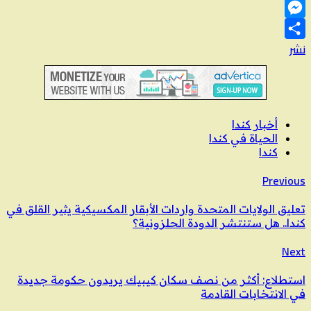
Message
Messenger
نشر
أخبار كندا
الحياة في كندا
كندا
Previous
تعليق الولايات المتحدة واردات الأبقار المكسيكية يثير القلق في
كندا.. هل ستنتشر الدودة الحلزونية؟
Next
استطلاع: أكثر من نصف سكان كيبيك يريدون حكومة جديدة
في الانتخابات القادمة