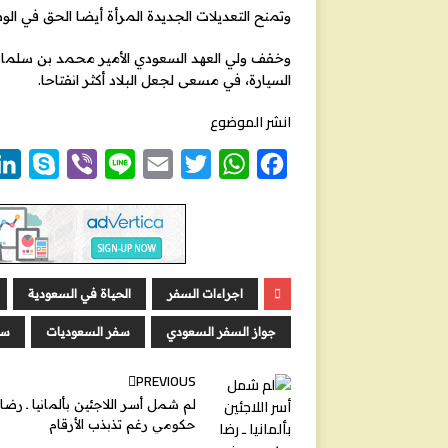
وتمنح التعديلات الجديدة المرأة أيضا الحق في الوصا
وخفف ولي العهد السعودي الأمير محمد بن سلمان ا
السيارة، في مسعى لجعل البلاد أكثر انفتاحا.
انشر الموضوع
S
V
L
E
T
W
F
k
i
i
m
w
h
a
y
b
n
a
i
a
c
p
e
e
i
t
t
e
e
r
l
t
s
b
اجراءات السفر
الحياة في السعودية
e
A
o
جواز السفر السعودي
سفر السعوديات
سف
r
p
o
p
k
PREVIOUS
لم شمل أسر اللاجئين بألمانيا ـ رضا
حكومي رغم تذبذب الأرقام