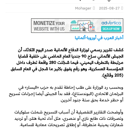
Mohager
2025-08-27
أخبار العرب في أوروبا-ألمانيا
كشف تقرير رسمي لوزارة الدفاع الألمانية صدر اليوم الثلاثاء، أن
الجيش الألماني سرّح 90 جنديا العام الماضي على خلفية قضايا
مرتبطة بالتطرف اليميني، فيما سُجّلت 280 واقعة تطرف داخل
المؤسسة العسكرية، وهو رقم يفوق بكثير ما سُجل في العام السابق
(205 وقائع).
وبحسب رد الوزارة على طلب إحاطة تقدم به حزب «اليسار» في
البرلمان الاتحادي (البوندستاغ)، فقد بدأ الجيش أيضا إجراءات تسريح
أو حظر خدمة بحق ستة جنود آخرين.
وأوضحت التقارير التفصيلية أن أسباب التسريح شملت سلوكيات
وتصرفات ذات طابع نازي أو عنصري، مثل أداء تحية هتلر، أو ترديد
شعارات يمينية متطرفة، أو إطلاق تصريحات معادية للسامية.