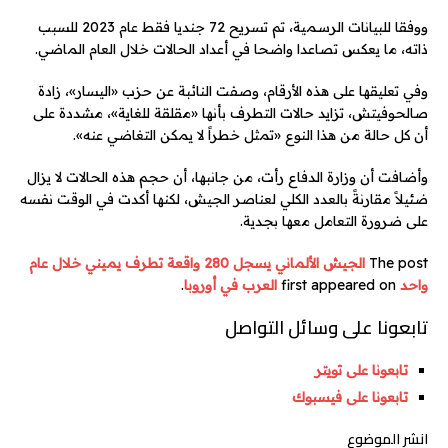
ووفقا للبيانات الرسمية، تم تسريح 72 جنديا فقط عام 2023 للسبب
ذاته، ما يعكس تصاعدا واضحا في أعداد الحالات خلال العام الماضي.
وفي تعليقها على هذه الأرقام، وصفت النائبة عن حزب «اليسار»، زادة
صالحوفيتش، تزايد حالات التطرف بأنها «مقلقة للغاية»، مشددة على
أن كل حالة من هذا النوع «تمثل خطراً لا يمكن التغاضي عنه».
وأضافت أن وزارة الدفاع رأت، من جانبها، أن حجم هذه الحالات لا يزال
ضئيلاً مقارنةً بالعدد الكلي لعناصر الجيش، لكنها أكدت في الوقت نفسه
على ضرورة التعامل معها بجدية.
The post
الجيش الألماني يسجل 280 واقعة تطرف يميني خلال عام
واحد
first appeared on
العرب في أوروبا
.
تابعونا على وسائل التواصل
تابعونا على تويتر
تابعونا على فيسبوك
انشر الموضوع