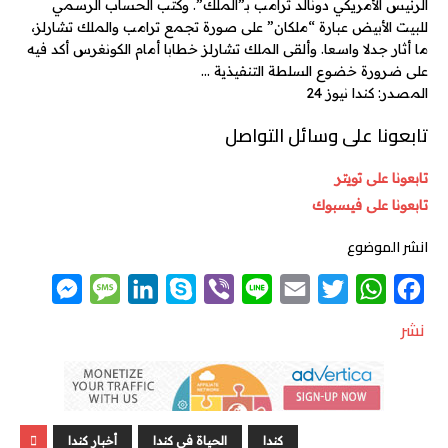
الرئيس الأمريكي دونالد ترامب بـ”الملك”. وكتب الحساب الرسمي
للبيت الأبيض عبارة “ملكان” على صورة تجمع ترامب والملك تشارلز،
ما أثار جدلا واسعا. وألقى الملك تشارلز خطابا أمام الكونغرس أكد فيه
على ضرورة خضوع السلطة التنفيذية …
المصدر: كندا نيوز 24
تابعونا على وسائل التواصل
تابعونا على تويتر
تابعونا على فيسبوك
انشر الموضوع
M
M
L
S
V
L
E
T
W
F
e
e
i
k
i
i
m
w
h
a
نشر
s
s
n
y
b
n
a
i
a
c
s
s
k
p
e
e
i
t
t
e
e
a
e
e
r
l
t
s
b
n
g
d
e
A
o
كندا
الحياة في كندا
أخبار كندا