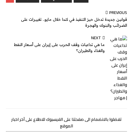
g
e
I
r
p
o
PREVIOUS
e
n
p
k
قوانين جديدة تدخل حيز التنفيذ في كندا خلال مايو.. تغييرات على
r
الضرائب والبنوك والهجرة
NEXT
ما هي تداعيات وقف الحرب على إيران على أسعار النفط
والغذاء والطيران؟
تفضلوا بالانضمام الى صفحتنا على الفيسبوك للاطلاع على آخر اخبار
الموقع