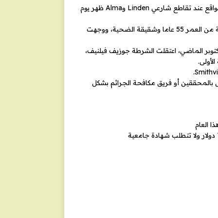
وعُثر على كاثي بروجيه، البالغة من العمر 62 عاما، ميتة في منزلها الواقع عند تقاطع شارعي Linden وAlma ظهر يوم
كما ألقت الشرطة يوم الخميس القبض على كارولين بروجيه، البالغة من العمر 55 عاما وشقيقة الضحية، ووجهت
أكتوبر الماضي، اعتقلت الشرطة جوزيف فيلنيف،
بالمحققين أو فريق مكافحة الجرائم بشكل