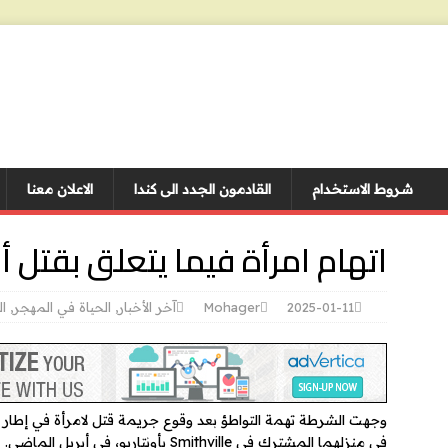
شروط الاستخدام
القادمون الجدد الى كندا
الاعلان معنا
اتهام امرأة فيما يتعلق بقتل أخ
2025-01-11
Mohager
آخر الأخبار
,
الحياة في المهجر
,
ال
وجهت الشرطة تهمة التواطؤ بعد وقوع جريمة قتل لامرأة في إطار ال
في منزلهما المشترك في Smithville بأونتاريو، في أبريل الماضي.