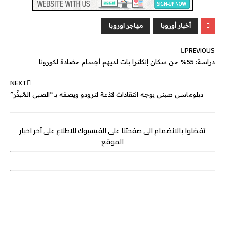
e
a
e
e
r
l
t
s
b
n
g
d
e
A
o
أخبار أوروبا
مهاجر اوروبا
g
e
I
r
p
o
PREVIOUS
e
n
p
k
دراسة: 55% من سكان إنكلترا بات لديهم أجسام مضادة لكورونا
r
NEXT
دبلوماسي صيني يوجه انتقادات لاذعة لترودو ويصفه بـ “الصبي المُبذّر”
تفضلوا بالانضمام الى صفحتنا على الفيسبوك للاطلاع على آخر اخبار
الموقع