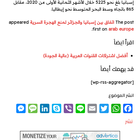
إسبانيا بلغ نحو 5225 خلال الأشهر الثمانية الأولى من 2020، مقابل
865 باتجاه وسط البحر المتوسط نحو إيطاليا.
The post
اتفاق بين إسبانيا والجزائر لمنع الهجرة السرية
appeared
.
first on
arab europe
اقرأ ايضاً
أفضل اشتراكات القنوات العربية (عالية الجودة)
قد يهمك أيضاً
[wp-rss-aggregator]
انشر الموضوع
M
M
L
S
V
L
E
T
W
F
e
e
i
k
i
i
m
w
h
a
نشر
s
s
n
y
b
n
a
i
a
c
s
s
k
p
e
e
i
t
t
e