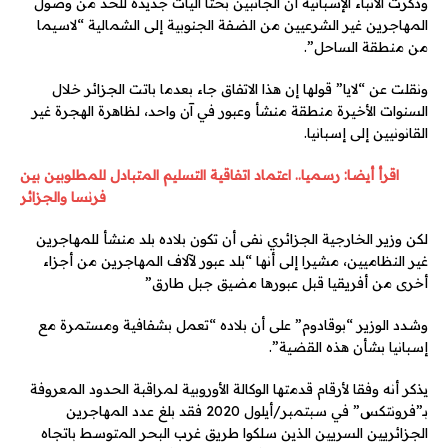
وذكرت الانباء الإسبانية أن الجانبين بحثا آليات جديدة للحد من وصول
المهاجرين غير الشرعيين من الضفة الجنوبية إلى الشمالية “لاسيما
من منطقة الساحل”.
ونقلت عن “لايا” قولها إن هذا الاتفاق جاء بعدما باتت الجزائر خلال
السنوات الأخيرة منطقة منشأ وعبور في آن واحد، لظاهرة الهجرة غير
القانونيين إلى إسبانيا.
اقرأ أيضا: رسميا.. اعتماد اتفاقية التسليم المتبادل للمطلوبين بين
فرنسا والجزائر
لكن وزير الخارجية الجزائري نفى أن تكون بلاده بلد منشأ للمهاجرين
غير النظاميين، مشيرا إلى أنها “بلد عبور لآلاف المهاجرين من أجزاء
أخرى من أفريقيا قبل عبورها مضيق جبل طارق”
وشدد الوزير “بوقادوم” على أن بلاده “تعمل بشفافية ومستمرة مع
إسبانيا بشأن هذه القضية”.
يذكر أنه وفقا لأرقام قدمتها الوكالة الأوروبية لمراقبة الحدود المعروفة
بـ”فرونتكس” في سبتمبر/أيلول 2020 فقد بلغ عدد المهاجرين
الجزائريين السريين الذين سلكوا طريق غرب البحر المتوسط باتجاه