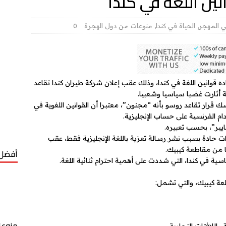
ين اللغة في كندا
ي المهجر
,
الحياة في كندا
,
منوعات من دول الهجرة
0
ده قوانين اللغة في كندا، وذلك عقب إعلان شركة طيران كندا تقاعد
ة أثارت غضبا سياسيا وشعبيا.
رار تقاعد روسو بأنه “مجنون”، معتبرا أن القوانين اللغوية في
ام الفرنسية على حساب الإنجليزية.
يير”، بحسب تعبيره.
ت حادة بسبب نشر رسالة تعزية باللغة الإنجليزية فقط، عقب
 من مقاطعة كيبيك.
أفضل 
ية في كندا، التي شددت على أهمية احترام ثنائية اللغة.
عة كيبيك، والتي تشمل:
منوعا