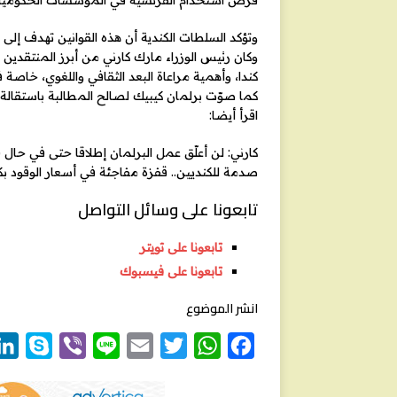
فرض استخدام الفرنسية في المؤسسات الحكومية وا
وتؤكد السلطات الكندية أن هذه القوانين تهدف إلى ح
وكان رئيس الوزراء مارك كارني من أبرز المنتقدي
كندا، وأهمية مراعاة البعد الثقافي واللغوي، خاصة ف
كما صوّت برلمان كيبيك لصالح المطالبة باستقالة 
اقرأ أيضا:
كارني: لن أعلّق عمل البرلمان إطلاقا حتى في حال فوز 
صدمة للكنديين.. قفزة مفاجئة في أسعار الوقود بك
تابعونا على وسائل التواصل
تابعونا على تويتر
تابعونا على فيسبوك
انشر الموضوع
S
V
L
E
T
W
F
k
i
i
m
w
h
a