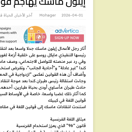
إيلون ماسك يهاجم قوان
2026-04-01
Mohager
آخر الأخبار
,
الحياة ف
أثار رجل الأعمال إيلون ماسك جدلا واسعا بعد انتقا
رئيسها التنفيذي مايكل روسو على خلفية أزمة لغوي
وفي رد عبر منصته للتواصل الاجتماعي، وصف ماسك ق
كندا “غير عادلة” و”أحادية الجانب”، وتفرض استخد
وأضاف أن هذه القوانين تعكس “ازدواجية في المعا
وجاءت استقالة رئيس طيران كندا بعد موجة انتقادا
حادث طيران مأساوي أودى بحياة طيارين، أحدهما
كما أثار ذلك غضبا واسعا، خاصة في الأوساط السياس
قوانين اللغة في كيبيك
استندت انتقادات ماسك إلى قوانين اللغة في مقاط
ميثاق اللغة الفرنسية
قانون “96” الذي يعزز استخدام الفرنسية