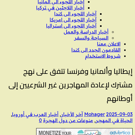
اخبار اللجوء الى المانيا
أخبار اللاجئين في تركيا
آخبار اللجوء الى كندا
آخبار اللجوء الى امريكا
آخبار اللجوء الى استراليا
أخبار الدراسة والعمل
السياحة والسفر
الاعلان معنا
القادمون الجدد الى كندا
شروط الاستخدام
إيطاليا وألمانيا وفرنسا تتفق على نهج
مشترك لإعادة المهاجرين غير الشرعيين إلى
أوطانهم
2025-09-03
Mohager
آخر الأخبار
,
أخبار العرب في أوروبا
,
الحياة في المهجر
,
منوعات من دول الهجرة
0