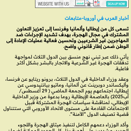
أخبار العرب في أوروبا-متابعات
تسعى كل من إيطاليا وألمانيا وفرنسا إلى تعزيز التعاون
المشترك في مجال الهجرة، بهدف تشديد الإجراءات ضد
المهاجرين غير الشرعيين وتحسين فعالية عمليات الإعادة إلى
الوطن ضمن إطار قانوني واضح.
يأتي ذلك عبر تبني نهج منسق بين الدول الثلاث لمواجهة
تدفقات الهجرة غير الشرعية والاتجار بالبشر بشكل أكثر
فاعلية.
وعقد وزراء الداخلية في الدول الثلاث، برونو ريتايو عن فرنسا،
وأليكساندر دوبرينت عن ألمانيا، وماتيو بيانتيدوسي عن
إيطاليا، اجتماعهم يوم الجمعة الماضي ( 29 أغسطس/
آب2025) بالعاصمة الإيطالية روما بدعوة من وزير الداخلية
الإيطالي، لمناقشة سياسات الهجرة المشتركة قبيل
الاجتماعات القادمة على مستوى الاتحاد الأوروبي التي ستتناول
قضية تصنيف الدول “الآمنة”.
وأكد الوزراء دعمهم الكامل لتنفيذ ميثاق الهجرة واللجوء
الجديد، مشددين على أهمية بذل كل الجهود الممكنة لضمان