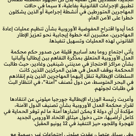
تطبيق الإجراءات القانونية بفاعلية، لا سيما في حالات
المهاجرين المتورطين في أنشطة إجرامية أو الذين يشكلون
خطرا على الأمن العام.
كما أيدوا اقتراح المفوضية الأوروبية بشأن تنظيم عمليات إعادة
المهاجرين، معتبرين أنه خطوة إيجابية نحو تعزيز الإطار
القانوني لهذه العمليات وتسهيل تنفيذها.
يأتي اجتماع روما بعد أسابيع قليلة من صدور حكم محكمة
العدل الأوروبية المتعلق بمذكرة التفاهم بين إيطاليا وألبانيا
بشأن مراكز الاحتجاز في مدينتي شينغين وغادير، حيث طالبت
المحكمة بوقف العمل في هذين المركزين اللذين كانت
السلطات الإيطالية تنقل إليهما المهاجرين الذين يتم إنقاذهم
في البحر المتوسط، من دول تُصنف “آمنة”، في انتظار البت
في طلبات لجوئهم.
وأعربت رئيسة الوزراء الإيطالية جورجيا ميلوني عن انتقادها
لقرار محكمة العدل الأوروبية بشأن تصنيف الدول الآمنة،
مؤكدة أن أي دولة لا يمكن اعتبارها آمنة ما لم توفر الحماية في
كامل أراضيها، حتى دخول ميثاق الاتحاد الأوروبي الجديد
للهجرة واللجوء حيز التنفيذ في 12 يونيو المقبل.
وفي سياق متصل، عقدت ميلوني اجتماعات غير رسمية مع