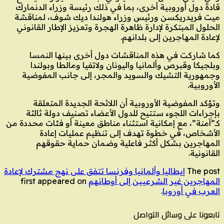
قادة دول أوروبية أخرى، بما في ذلك رئيسة وزراء الدنمارك
ميت فريدريكسن ورئيس وزراء هولندا ديك شوف، لمناقشة
الحلول المبتكرة لإدارة ظاهرة الهجرة وتعزيز الإطار القانوني
لإعادة المهاجرين إلى بلدانهم.
كما شاركت في هذه المناقشات دول أخرى بينها النمسا
وبلجيكا وقبرص وألمانيا واليونان ولاتفيا ومالطا وبولندا
وجمهورية التشيك والسويد والمجر، إلى جانب المفوضية
الأوروبية.
وتؤكد المفوضية الأوروبية أن اللائحة الجديدة المتعلقة
بإجراءات اللجوء ستتيح للدول الأعضاء تصنيف دولة ثالثة
كـ”آمنة”، مع إمكانية استثناء مناطق معينة أو فئات محددة من
الأشخاص، في خطوة تهدف إلى تنظيم عمليات إعادة
المهاجرين بشكل أكثر فاعلية وضمان حماية حقوقهم
القانونية.
The post
إيطاليا وألمانيا وفرنسا تتفق على نهج مشترك لإعادة
المهاجرين غير الشرعيين إلى أوطانهم
first appeared on
العرب في أوروبا
.
تابعونا على وسائل التواصل