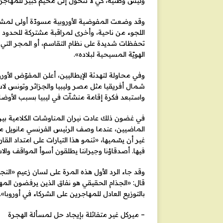
وليس وطنية، كي لا تتحول إلى مخيم كبير للمهاجري
وقد وضعت المفوضية الأوروبية مسودّة أولى لمشرو
اللجوء من ناحية، وأخرى لمراقبة مشتركة للحدود الخا
تحفظات شديدة على نظام التقاسم، أو المجر التي 
الهويّة المسيحية لبلاده».
وفي محاولة لتهدئة الإيطاليين، أعلن المفوّض ال
شمال أفريقيا مثل مصر وليبيا والجزائر وتونس لاست
واستبعد فكرة إقامة منشآت في ليبيا بسبب الأوضاع
في غضون ذلك عادت نيران المناوشات الكلامية بين 
الماضيين، عندما وصف الرئيس الفرنسي مانويل ماكر
غير أن يسّميها، «تنمو هذا التيارات على امتداد القا
فيها. أصدقاؤنا وجيراننا يطلقون أسوأ المواقف والا
وقد جاء الرد الأول هذه المرة على لسان زعيم «ا
قال: «الجذام الحقيقي هو نفاق الذين يرفضون المها
بالتوزيع العادل للمهاجرين على الشركاء في أوروبا».
– ميركل غير متفائلة بإيجاد حل لمسألة الهجرة