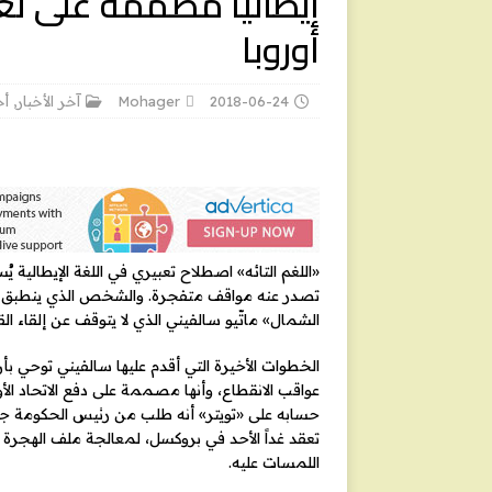
إيطاليا مصممة على تغ
أوروبا
2018-06-24
Mohager
آخر الأخبار
,
أخ
«اللغم التائه» اصطلاح تعبيري في اللغة الإيطالية
تصدر عنه مواقف متفجرة. والشخص الذي ينطبق عليه 
الشمال» ماتّيو سالفيني الذي لا يتوقف عن إلقاء ال
الخطوات الأخيرة التي أقدم عليها سالفيني توحي بأن
عواقب الانقطاع، وأنها مصممة على دفع الاتحاد ال
حسابه على «تويتر» أنه طلب من رئيس الحكومة جيوز
تعقد غداً الأحد في بروكسل، لمعالجة ملف الهجرة 
اللمسات عليه.