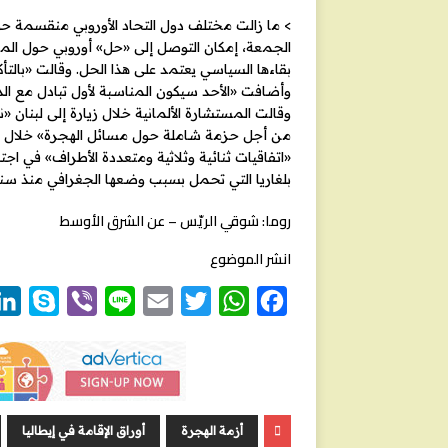
> ما زالت مختلف دول التحاد الأوروبي منقسمة ح
الجمعة، إمكان التوصل إلى «حل» أوروبي حول المهاج
بقاءها السياسي يعتمد على هذا الحل. وقالت «بالتأ
وأضافت «الأحد سيكون المناسبة لأول تبادل مع 
من أجل حزمة شاملة حول مسائل الهجرة» خلال ق
«اتفاقيات ثنائية وثلاثية ومتعددة الأطراف» في اجتم
بلغاريا التي تحمل بسبب وضعها الجغرافي منذ سنو
روما: شوقي الريّس – عن الشرق الأوسط
انشر الموضوع
S
V
L
E
T
W
F
k
i
i
m
w
h
a
y
b
n
a
i
a
c
p
e
e
i
t
t
e
e
r
l
t
s
b
أزمة الهجرة
أوراق الإقامة في إيطاليا