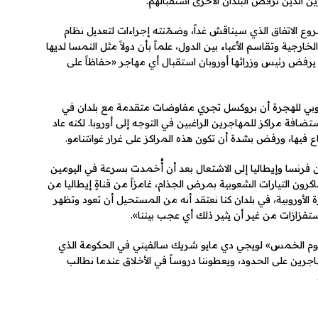
ن الذين ترفض البلدان الأخرى استقبالهم.
k
e
ع الاتفاق الذي سيناقش غداً، وضمّنته إجراءات لتعديل نظام
رجية وتقاسم الأعباء بين الدول، علماً بأن دولاً مثل النمسا لديها
يرفض رئيس وزرائها أوروبان استقبال أي مهاجر «حفاظاً على
أوروبي للهجرة أن بروكسل تجري مفاوضات متقدمة مع بلدان في
ضافة مراكز للمهاجرين الراغبين في التوجه إلى أوروبا. لكنه عاد
 فيها، ورفض بشدة أن تكون هذه المراكز على غرار غوانتنامو.
فرنسا وإيطاليا إلى الاشتعال بعد أن أُخمدت بسرعة في اليومين
ون التيارات الشعوبية بمرض الجذام، غامزاً من قناةٍ إيطاليا من
رة الأوروبية، في بلدان كنا نعتقد أنه من المستحيل أن تعود وتظهر
ستفزازات من غير أن يثير ذلك أي عجب بيننا».
لنجوم الخمس» لويجي دي مايو شريك سالفيني في الحكومة الذي
جرين على الحدود، ويعطوننا دروساً في الأخلاق عندما نطالب