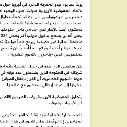
يوماً بعد يوم تبدو المعركة الدائرة في أوروبا حول
الاتحاد. المفوضية الأوروبية حاولت احتواء الهجوم ا
ديميتريس أفراموبولوس «أن إيطاليا تحملّت طوال 
بتغيير سياسة الهجرة». المستشارة الألمانية من ن
محشورة أيضاً بالإنذار الذي جاء من داخل حكومتها 
ل
منظمة ألمانية غير حكومية ويرفع علماً هولنديّاً. 
تديرها طواقم أجنبية وترفع علماً أجنبياً، لن يُسمح ل
للمتطوعين الذين «يتاجرون باللحوم البشرية».
لكن سالفيني الذي يبدو في حملة انتخابية دائمة يتو
شركائه في الحكومة الذين يضاعفون عدد نوابه في الب
حركة «النجوم الخمس»، أن القرار بإقفال الموانئ 
بدخولها إلى ميناء إيطالي للتحقيق مع طاقمها.
وتحاول المفوضية الأوروبية إرضاء الطرفين الألمان
في الأولويات والتوقيت.
فالمستشارة الألمانية تريد إنقاذ تحالفها الحكومي
المهاجرين إذا لم يُعدّل نظام اللجوء في بلدان الاتح