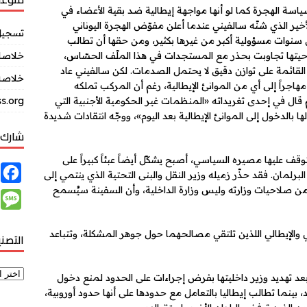
 سياسة الهجرة كما لو أنها مواجهة إيطالية ضد بقية الأعضاء في
لأخير الذي شنّه سالفيني عندما أعلن مفوّض الهجرة اليوناني
تسجيل
سنوات مسؤولية أكبر من غيرها بكثير، ومن حقها أن تطالب
احيتها تجاوبت بحذر مع المستجدات في هذا الملّف الحسّاس،
خلاصات Feed ال
القائمة على توازن دقيق لا يحتمل الصدمات. لكن سالفيني عاد
خلاصة 
يعلن أنه لن يسمح بدخول مركب آخر يحمل 224 مهاجراً إلى أي من الموانئ الإيطالية، رغم أن المركب تملكه
ثم قال في إحدى تغريداته «المنظمات غير الحكومية الأجنبية التي
s.org
ها بالدخول إلى الموانئ الإيطالية بعد اليوم»، ووجّه انتقادات شديدة
شارك 
قف عليها مصيره السياسي، أصبح يشكّل أيضاً عبئاً كبيراً على
F
رلمان. فقد حذّر زميله وزير النقل والبنى التحتية الذي ينتمي إلى
a
من صلاحيات وزارته وليس وزارة الداخلية، وأن السفينة سيُسمح
M
c
e
e
ي والإيطالي اللذين تلتقي مصالحهما حول جوهر المشكلة، وتتباعد
التصن
s
b
s
o
 بعد تهديد وزير داخليتها بفرض إجراءات على الحدود لمنع دخول
a
o
اد، بينما تطالب إيطاليا بالتعامل مع حدودها على أنها حدود أوروبية،
g