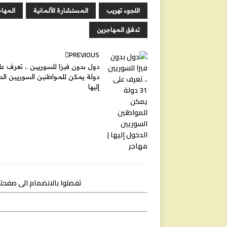
e
A
o
اللجوء تهريب
المستشارة الألمانية
المهاج
r
p
o
p
k
تدفق المهاجرين
PREVIOUS
دولة يمكن للمواطنين السوريين ال
إليها
تفضلوا بالانضمام الى صفحتنا