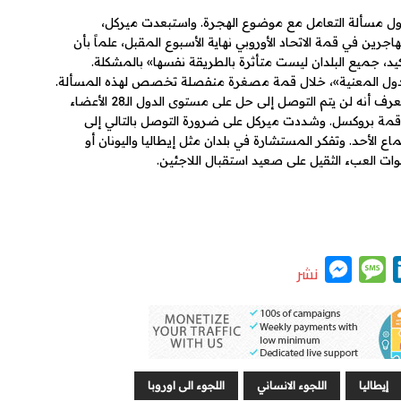
ول مسألة التعامل مع موضوع الهجرة. واستبعدت ميركل،
رين في قمة الاتحاد الأوروبي نهاية الأسبوع المقبل، علماً بأن
كيد، جميع البلدان ليست متأثرة بالطريقة نفسها» بالمشكلة.
الدول المعنية»، خلال قمة مصغرة منفصلة تخصص لهذه المسألة.
وقالت المستشارة الألمانية خلال زيارة إلى لبنان «نعرف أنه لن يتم التوصل إلى حل على مستوى الدول الـ28 الأعضاء
مة بروكسل. وشددت ميركل على ضرورة التوصل بالتالي إلى
اع الأحد. وتفكر المستشارة في بلدان مثل إيطاليا واليونان أو
ات العبء الثقيل على صعيد استقبال اللاجئين.
M
M
L
نشر
e
e
i
s
s
n
s
s
k
e
a
e
إيطاليا
اللجوء الانساني
اللجوء الى اوروبا