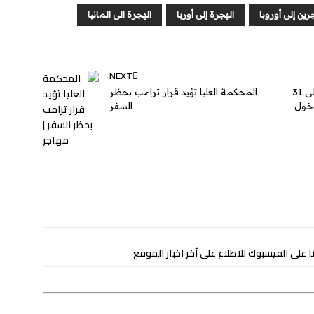
n
g
d
رين إلى أوروبا
الهجرة إلى أوربا
الهجرة الى المانيا
g
e
I
e
n
r
NEXT
دول بدون فيزا للسوريين .. تعرف على 31
المحكمة العليا تؤيد قرار ترامب بحظر
دخول
السفر
 على الفيسبوك للاطلاع على آخر اخبار الموقع