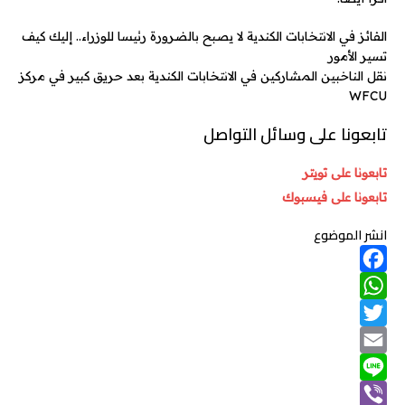
الفائز في الانتخابات الكندية لا يصبح بالضرورة رئيسا للوزراء.. إليك كيف
تسير الأمور
نقل الناخبين المشاركين في الانتخابات الكندية بعد حريق كبير في مركز
WFCU
تابعونا على وسائل التواصل
تابعونا على تويتر
تابعونا على فيسبوك
انشر الموضوع
F
W
a
T
h
c
w
e
a
E
m
b
t
L
i