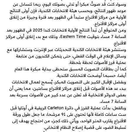
وسواء كنت قد صوتَّ مبكرا أو تدلي بصوتك اليوم، ربما تتساءل عن
موعد ظهور النتائج، وبحسب هيئة الانتخابات الكندية، فإن أولى النتائج
الأولية من مراكز الاقتراع ستبدأ في الظهور بعد فترة وجيزة من إغلاق
أولى مراكز الاقتراع.
ومن المتوقع أن تبدأ النتائج الأولية لانتخابات كندا 2025 في الظهور بعد
الساعة 7 مساء بتوقيت Eastern Time، وذلك مع بدء إغلاق أولى مراكز
الاقتراع.
وستنشر هيئة الانتخابات الكندية التحديثات عبر الإنترنت وستشاركها مع
وسائل الإعلام في الوقت الفعلي، حتى يتمكن الكنديون من متابعة
عملية فرز الأصوات لحظة بلحظة.
كما أن بطاقات التصويت المسبق ستحظى ببداية مبكرة هذا العام
أيضا، حسبما أوضحت الانتخابات الكندية.
وبفضل الإقبال الكبير على التصويت المبكر، يُسمح لعمال الانتخابات
ببدء عد هذه الأصوات قبل إغلاق مراكز الاقتراع بساعتين، مما يعني أن
بعض الدوائر الانتخابية قد تعلن عن عدد كبير من الأصوات بسرعة بعد
الساعة 7 مساء.
وبالفعل، بدأت عملية الفرز في دائرة Carleton الريفية في أوتاوا قبل
ست ساعات كاملة لأنها تحتوي على 91 مرشحا، ما جعل طول ورقة
الاقتراع يقارب المتر الواحد، ويأتي ذلك كجزء من احتجاج يهدف إلى
تسليط الضوء على قضية إصلاح النظام الانتخابي.