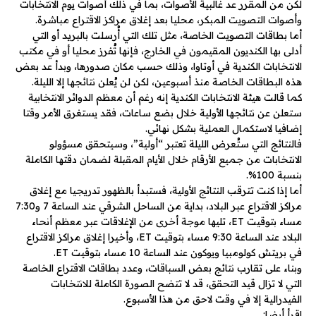
لكن من المقرر عد غالبية الأصوات، بما في ذلك أصوات يوم الانتخابات
وأصوات التصويت المبكر، محليا بعد إغلاق مراكز الاقتراع مباشرة.
أما بطاقات التصويت الخاصة، مثل تلك التي أُرسلت بالبريد أو التي
أدلى بها الكنديون المقيمون في الخارج، فإنها تُفرز محليا أو في مكتب
الانتخابات الكندية في أوتاوا، وذلك حسب مكان صدورها، وبدأ عد بعض
هذه البطاقات الخاصة منذ أسبوعين، لكن لن يُعلن نتائجها إلا الليلة.
كما قالت هيئة الانتخابات الكندية إنه رغم أن معظم الدوائر الانتخابية
ستعلن عن نتائجها الأولية خلال بضع ساعات، فقد يستغرق الأمر وقتا
إضافيا لاستكمال العملية بشكل نهائي.
فالنتائج التي ستُعرض الليلة تعتبر “أولية”، وسيتحقق مسؤولو
الانتخابات من جميع الأرقام خلال الأيام المقبلة لضمان دقتها الكاملة
بنسبة 100%.
أما إذا كنت تترقب النتائج الأولية، فستبدأ بالظهور تدريجيا مع إغلاق
مراكز الاقتراع عبر البلاد، بداية من الساحل الشرقي عند الساعة 7 و7:30
مساء بتوقيت ET، تليها موجة أخرى من الإغلاقات عبر معظم أنحاء
البلاد عند الساعة 9:30 مساء بتوقيت ET، وأخيرا إغلاق مراكز الاقتراع
في بريتش كولومبيا ويوكون عند الساعة 10 مساء بتوقيت ET.
وبناء على تقارب نتائج بعض السباقات، وعدد بطاقات الاقتراع الخاصة
التي لا تزال قيد التحقق، قد لا تتضح الصورة الكاملة للانتخابات
الفيدرالية إلا في وقت لاحق من هذا الأسبوع.
اقرأ أيضا: