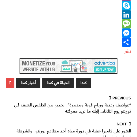
o
V
s
a
t
i
o
A
S
n
t
i
i
p
e
e
b
k
k
L
l
M
p
e
y
r
i
M
p
e
n
r
k
s
e
e
نشر
e
s
s
d
a
s
g
e
I
كندا
الحياة في كندا
أخبار كندا
e
n
n
g
PREVIOUS
e
“عواصف رعدية ورياح قوية ومدمرة”.. تحذير من الطقس العنيف في
تورنتو يوم الثلاثاء.. إليك ما تريد معرفته
r
NEXT
العثور على كاميرا خفية في دورة مياه أحد مطاعم تورنتو.. والشرطة