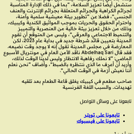
ستشمل أيضا تعزيز السلامة، “بما في ذلك الإدارة المناسبة
لجرائم الكراهية والجرائم المتعلقة بجرائم الإنترنت والعنف
الجنسي”، فضلا عن “تطوير بيئة معيشية سلمية وآمنة،
واحترام الحقوق والحريات بموجب المواثيق الكندية وكيبيك،
وذلك من خلال تعزيز بيئة خالية من العنصرية والتمييز
والتنميط الاجتماعي والعرقي”، وليس من المتوقع أن تقوم
المدينة بتعيين قائد شرطة جديد في بداية عام 2023، لكن
المعارضة في مجلس المدينة تقول إنه لا يوجد وقت نضيعه.
فقد قال Abdelhaq Sari ناقد الأمن العام في مونتريال الأسبوع
الماضي: “لا نملك رفاهية الانتظار وليس لدينا الوقت لذلك،
وأريد أن أعرف ما الذي ننتظره بالضبط”، وأضاف “نحن نعلم
أننا نعيش أزمة في الوقت الحالي”.
صاحب مطعم في كيبيك يغلق قاعة الطعام بعد تلقيه
تهديدات.. والسبب اللغة الفرنسية
تابعونا على وسائل التواصل
تابعونا على تويتر
تابعونا على فيسبوك