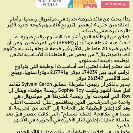
بدأ البحث عن قائد شرطة جديد في مونتريال رسميا، وأمام
المتقدمين حتى 4 نوفمبر للترويج لأنفسهم كوجه جديد لأكبر
دائرة شرطة في كيبيك.
الإعلان عن الوظيفة الذي نُشر هذا الأسبوع، يقدم صورة لما
تبحث عنه شرطة مونتريال (SPVM) في المرشحين، وهي أن
يكون خبرة 20 عاما على الأقل في خدمة شرطة رئيسية و”فهم
قضايا مونتريال” هي بعض من المتطلبات الأساسية لشغل
الوظيفة رفيعة المستوى.
كما تعتبر إجادة لغتين أحد أساسيات الوظيفة التي يتراوح
الراتب فيها بين 174239 دولارا و217791 دولارا سنويا، ويبلغ
الحد الأقصى 261347 دولارا.
جدير بالذكر أن رئيس الشرطة السابق Sylvain Caron تقاعد
قبل ستة أشهر وعُيّنت Sophie Roy رئيسة مؤقتة، ويقال إن
Roy، التي أصبحت أول رئيسة للشرطة في مونتريال، هي
واحدة من المرشحين الذين يتنافسون على المنصب الأعلى.
وقد أكد إعلان الوظيفة على الحاجة إلى “الحد من الجريمة، لا
سيما في مكافحة العنف المسلح”، التي كانت مصدر قلق بعد
سلسلة عمليات إطلاق النار الأخيرة في الجزيرة في الأشهر
الأخيرة.
وكما جاء في إعلان الوظيفة أيضا، فإن مهام القائد الجديد