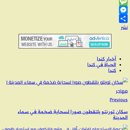
LinkedIn
Message
Messenger
نشر
أخبار كندا
الحياة في كندا
كندا
Previous
سكان تورنتو يلتقطون صورا لسحاية ضخمة في سماء
المدينة