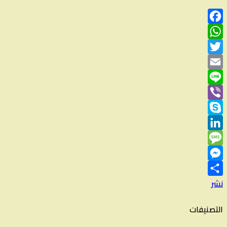
Facebook
WhatsApp
Twitter
Email
Line
Viber
Skype
LinkedIn
Message
Messenger
نشر
التصنيفات