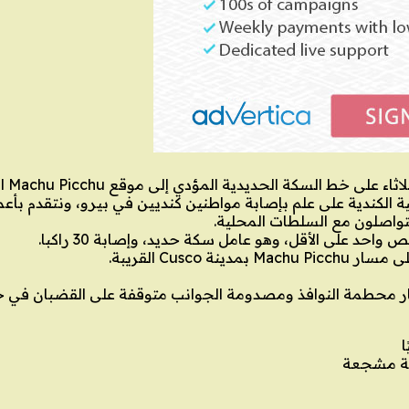
موقع Machu Picchu الأثري في بيرو، وفقا لوزارة الشؤون العالمية الكندية.
تواصلون مع السلطات المحلية.
 على الأقل، وهو عامل سكة حديد، وإصابة 30 راكبا.
ة النوافذ ومصدومة الجوانب متوقفة على القضبان في جبال Andes النا