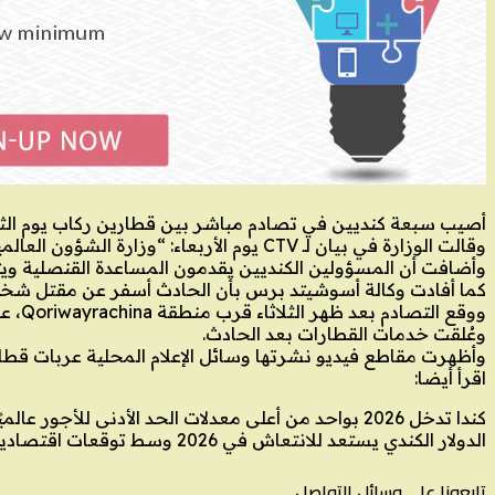
أصيب سبعة كنديين في تصادم مباشر بين قطارين ركاب يوم الثلاثاء على خط السكة الحديدية المؤدي إلى 
وقالت الوزارة في بيان لـ CTV يوم الأربعاء: “وزارة الشؤون العالمية الكندية على علم بإصابة مواطنين كنديين في بيرو، ونتقدم بأعمق تعازينا لكل من تأثر بهذا الحادث”.
وأضافت أن المسؤولين الكنديين يقدمون المساعدة القنصلية وي
كما أفادت وكالة أسوشيتد برس بأن الحادث أسفر عن مقتل شخص واحد
ووقع التصادم بعد ظهر الثلاثاء قرب منطقة Qoriwayrachina، على مسار Machu Picchu بمدينة Cusco القريبة.
وعُلقت خدمات القطارات بعد الحادث.
وأظهرت مقاطع فيديو نشرتها وسائل الإعلام المحلية عربات قطار محطم
اقرأ أيضا:
كندا تدخل 2026 بواحد من أعلى معدلات الحد الأدنى للأجور عالميًا
الدولار الكندي يستعد للانتعاش في 2026 وسط توقعات اقتصادية مشجعة
تابعونا على وسائل التواصل