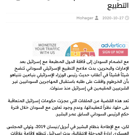
التطبيع
Mohager
2020-10-27
مع انضمام السودان إلى قافلة الدول المطبعة مع إسرائيل بعد
الإمارات والبحرين، بدت ملامح التطبيع الإسرائيلي السوداني تتضح
شيئاً فشيئاً في أعقاب حديث رئيس الوزراء الإسرائيلي بنيامين نتنياهو
بأن الخرطوم وافقت على طلبه باستقبال المهاجرين السودانيين غير
الشرعيين المقيمين في إسرائيل منذ سنوات.
تعد هذه القضية من الملفات التي عجزت حكومات إسرائيل المتعاقبة
على حلها، نظراً لتعقيداتها، وعدم وجود تعاون مع السودان خلال فترة
حكم الرئيس السوداني السابق عمر البشير.
لكن، مع الإطاحة بنظام البشير في أبريل/نيسان 2019، وتولي المجلس
العسكري إدارة المرحلة الانتقالية، بدت إسرائيل تتطلع لإقامة علاقات