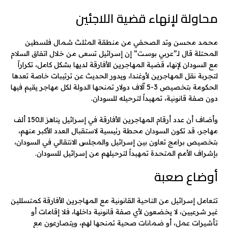
محاولة لإنهاء قضية اللاجئين
محمد محسن وتد الصحفي من منطقة المثلث شمال فلسطين
المحتلة قال لـ”عربي بوست” إن إسرائيل تسعى من خلال اتفاق السلام
مع السودان لإنهاء قضية المهاجرين الأفارقة لديها بشكل كامل، تكراراً
لتجربة نقل المهاجرين لأوغندا، ويدور الحديث عن ترتيبات خاصة تعدها
الحكومة بتخصيص 3-5 آلاف دولار تمنحها الدولة لكل مهاجر يقيم فيها
دون صفة قانونية، تمهيداً لترحيله للسودان.
وأضاف أن عدد أرقام المهاجرين الأفارقة في إسرائيل يناهز الـ150 ألف
مهاجر، قد تكون السودان محطة رئيسية لاستقبال العدد الأكبر منهم،
بتخصيص برامج تعاون بين إسرائيل والمجلس الانتقالي في السودان،
بإشراف الأمم المتحدة تمهيداً لترحيلهم من إسرائيل للسودان.
أوضاع صعبة
تتعامل إسرائيل من الناحية القانونية مع المهاجرين الأفارقة كمتسللين
غير شرعيين، لا يخضعون لأي صفة قانونية داخلها، فلا إقامات أو
تأشيرات عمل، أو ضمانات صحية تمنحها لهم، ويتصارعون مع