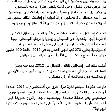
والنقب، وآخرون يعيشون في الوسط، وتحديداً جنوب تل أبيب، للبحث
عن فرص عمل أفضل، وجزء ثالث يقضي فترة إقامته بالسجون
ومراكز عزل مخصصة لهم تشرف عليها مفوضية اللاجئين، ويعاملون
على أنهم متسللون، لا يملكون أوراقاً ثبوتية أو إقامات، لذلك يبيتون على
أطراف المدن خشية ملاحقتهم من الشرطة لاعتقالهم، ثم ترحيلهم.
اتخذت إسرائيل سلسلة خطوات من شأنها الحد من تدفق اللاجئين
الأفارقة إليها، وتحديداً من السودان وإريتريا وإفريقيا الوسطى، بينها
المصادقة على بناء جدار خرساني على طول الحدود المصرية
الإسرائيلية بطول 270 كم، انتهى العمل به في 2012، بكلفة 400 مليون
دولار، هدفه منع حالات تسلل الأفارقة من سيناء إلى إسرائيل.
أعقب ذلك تبني إسرائيل لقانون التسلل في 2012، بموجبه يجيز
للسلطات احتجاز أي متسلل لمدة تصل 3 سنوات فور دخوله الأراضي
الإسرائيلية دون محاكمة أو إذن قضائي.
عاودت حكومة نتنياهو الكرة مرة أخرى في أغسطس/آب 2013، عندما
قررت ترحيل اللاجئين السودانيين إلى أوغندا، باتفاق مع رئيسها يوري
موسفيني وفق صفقة محددة، ووصفتهم بأنهم “زائرون بطريقة غير
قانونية”، وأن قضيتهم تمثل عبئاً كبيراً على كاهل الدولة، وتهدد “صفتها
اليهودية”.