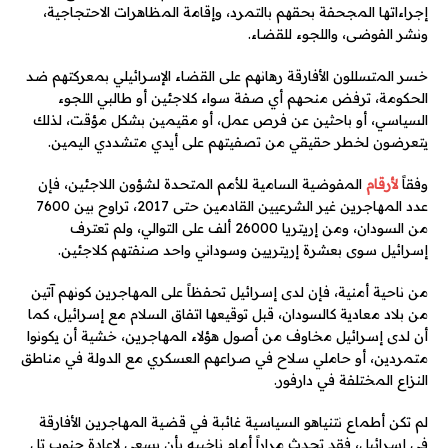
إجراءاتها المجحفة بحقهم بالتمرد، وإقامة المظاهرات الاحتجاجية،
ونشر الفوضى، واللجوء للقضاء.
خسر المتسللون الأفارقة رهانهم على القضاء الإسرائيلي بمعركتهم ضد
الحكومة، ترفض منحهم أي صفة سواء كلاجئين أو طالبي اللجوء
السياسي، أو باحثين عن فرص عمل، أو مقيمين بشكل مؤقت، لذلك
يتعرضون لخطر حقيقي من تصفيتهم على أيدي متشددي اليمين.
وفقاً
لأرقام
المفوضية السامية للأمم المتحدة لشؤون اللاجئين، فإن
عدد المهاجرين غير الشرعيين القادمين حتى 2017، تراوح بين 7600
من السودان، ومن إريتريا 26000 ألف على التوالي، ولم تعترف
إسرائيل سوى بعشرة إريتريين وسوداني واحد صنفتهم كلاجئين.
من ناحية أمنية، فإن لدى إسرائيل تحفظاً على المهاجرين كونهم آتين
من بلاد معادية كالسودان، قبل توقيعها اتفاق السلام مع إسرائيل، كما
أن لدى إسرائيل مخاوف من أصول هؤلاء المهاجرين، خشية أن يكونوا
متمردين، أو حاملي سلاح في صراعهم العسكري مع الدولة في مناطق
النزاع المختلفة في دارفور.
لم تكن أطماع نتنياهو السياسية غائبة في قضية المهاجرين الأفارقة
في إسرائيل، فقد تحدث مراراً أمام ناخبيه بأن يسعى لإعادة جنوب تل