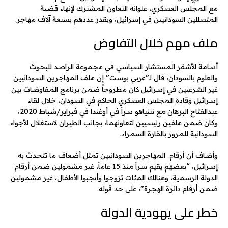
مع المجلس العسكري، عنوانه التعاون المشترك لإنهاء قضية
المتسللين السودانيين في إسرائيل، ويقدر عددهم بسبعة آلاف مهاجر.
ملف مهم خلال التفاوض
أسامة الأشقر المستشار السياسي في مجموعة الراصد للبحوث
والعلوم بالسودان، قال لـ”عربي بوست” إن ملف المهاجرين السودانيين
غير الشرعيين في إسرائيل كان مطروحاً ضمن برنامج المفاوضات بين
إسرائيل وقادة المجلس العسكري الحاكم في السودان، خلال لقاء
عبدالفتاح البرهان مع نتنياهو سراً في أوغندا في فبراير/شباط 2020،
وكان ضمن ملفين رئيسيين لتعاونهما، بجانب الطيران لاستغلال الأجواء
السودانية للمرور بالقارة السمراء.
وأضاف أن أرقام المهاجرين السودانيين تمثل أضعاف ما تتحدث به
إسرائيل، “بعضهم يقيم سراً منذ 15 عاماً، غير مشمولين ضمن أرقام
الدولة الرسمية، وهنالك المئات تزوجوا وأنجبوا الأطفال، غير مشمولين
ضمن أرقام دائرة الهجرة”، على حد قوله.
خطر على يهودية الدولة