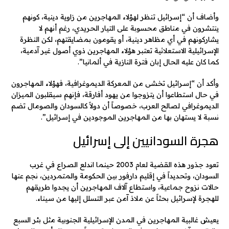
وأضاف أن “إسرائيل تنظر لهؤلاء المهاجرين من زاوية دينية، كونهم
ينتشرون في مناطق محسوبة على التيار الحريدي، رغم أنهم لا
يشاركونهم في أي مظاهر دينية، أو يقومون بمضايقتهم، لكن النظرة
الإسرائيلية الاستعلائية تعتبر هؤلاء المهاجرين ذوي أصول غير آدمية،
كما كان عليه الحال إبان فترة النازية في ألمانيا”.
وأكد أن “إسرائيل تخشى من المعركة الديموغرافية، فهؤلاء المهاجرون
في حال استطاعوا أن يتزوجوا من يهود أفارقة، فإنهم سيقلبون الميزان
الديموغرافي لصالح العرب، خصوصاً أن دولاً كالسودان والصومال تضم
نسبة لا يستهان بها من المهاجرين الموجودين في إسرائيل”.
هجرة السودانيين إلى إسرائيل
تعود جذور هذه القضية لعام 2003 حينما اندلع الصراع في غرب
السودان، وتحديداً في إقليم دارفور بين الحكومة والمتمردين، نجم عنها
حالات نزوح جماعية، واستطاع آلاف المهاجرين أن يجدوا طريقهم
للهجرة لإسرائيل بحثاً عن ملاذ آمن عبر التسلل إليها من سيناء.
يعيش غالبية المهاجرين في المدن الإسرائيلية الجنوبية مثل بئر السبع