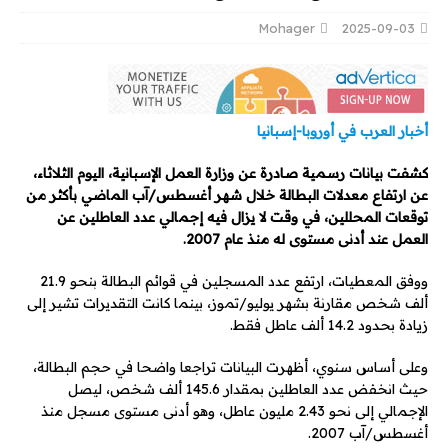
Mohager
2025-09-03
أخبار العرب في أوروبا-إسبانيا
كشفت بيانات رسمية صادرة عن وزارة العمل الإسبانية، اليوم الثلاثاء،
عن ارتفاع معدلات البطالة خلال شهر أغسطس/آب الماضي بأكثر من
توقعات المحللين، في وقت لا يزال فيه إجمالي عدد العاطلين عن
العمل عند أدنى مستوى له منذ عام 2007.
ووفق المعطيات، ارتفع عدد المسجلين في قوائم البطالة بنحو 21.9
ألف شخص مقارنة بشهر يوليو/تموز، بينما كانت التقديرات تشير إلى
زيادة بحدود 14.2 ألف عاطل فقط.
وعلى أساس سنوي، أظهرت البيانات تراجعا واضحا في حجم البطالة،
حيث انخفض عدد العاطلين بمقدار 145.6 ألف شخص، ليصل
الإجمالي إلى نحو 2.43 مليون عاطل، وهو أدنى مستوى مسجل منذ
أغسطس/آب 2007.