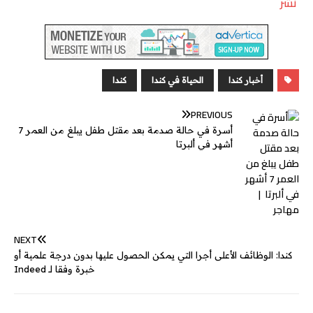
نشر
s
s
n
y
b
n
a
i
a
c
s
s
k
p
e
e
i
t
t
e
e
a
e
e
r
l
t
s
b
n
g
d
e
A
o
أخبار كندا
الحياة في كندا
كندا
g
e
I
r
p
o
PREVIOUS
e
n
p
k
أسرة في حالة صدمة بعد مقتل طفل يبلغ من العمر 7
r
أشهر في ألبرتا
NEXT
كندا: الوظائف الأعلى أجرا التي يمكن الحصول عليها بدون درجة علمية أو
خبرة وفقا لـ Indeed