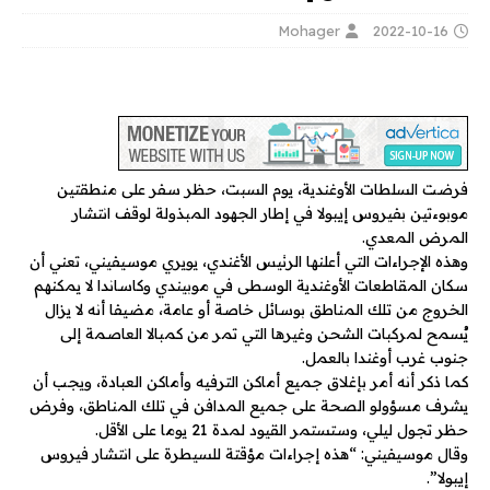
Mohager
2022-10-16
فرضت السلطات الأوغندية، يوم السبت، حظر سفر على منطقتين
موبوءتين بفيروس إيبولا في إطار الجهود المبذولة لوقف انتشار
المرض المعدي.
وهذه الإجراءات التي أعلنها الرئيس الأغندي، يويري موسيفيني، تعني أن
سكان المقاطعات الأوغندية الوسطى في موبيندي وكاساندا لا يمكنهم
الخروج من تلك المناطق بوسائل خاصة أو عامة، مضيفا أنه لا يزال
يُسمح لمركبات الشحن وغيرها التي تمر من كمبالا العاصمة إلى
جنوب غرب أوغندا بالعمل.
كما ذكر أنه أمر بإغلاق جميع أماكن الترفيه وأماكن العبادة، ويجب أن
يشرف مسؤولو الصحة على جميع المدافن في تلك المناطق، وفرض
حظر تجول ليلي، وستستمر القيود لمدة 21 يوما على الأقل.
وقال موسيفيني: “هذه إجراءات مؤقتة للسيطرة على انتشار فيروس
إيبولا”.