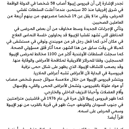
تجدر الإشارة إلى أن فيروس إيبولا أصاب 58 شخصا في الدولة الواقعة
في شرق إفريقيا منذ 20 سبتمبر، عندما أعلنت السلطات تفشي
المرض، ولقي ما لا يقل عن 19 شخصا مصرعهم، من بينهم أربعة من
العاملين الصحيين.
وتأتي الإجراءات الجديدة وسط مخاوف من أن بعض المرضى في
المناطق التي تشهد تفشيا للإيبولا قد يحاولون خلسة التماس العلاج
في مكان آخر، كما فعل رجل فر من موبيندي وتوفي في مستشفى في
كمبالا في وقت سابق من هذا الشهر، مما أثار قلق مسؤولي الصحة.
كما سجلت السلطات الأوغندية أكثر من 1100 مخالط لمرضى الإيبولا
المسجلين، وفقا للمراكز الأفريقية لمكافحة الأمراض والوقاية منها.
وقد يصعب اكتشاف الإيبولا، الذي يظهر على شكل حمى نزفية
فيروسية في البداية لأن الأعراض تشبه أعراض الملاريا.
وينتشر فيروس الإيبولا من خلال ملامسة سوائل جسم شخص مصاب
أو مواد ملوثة بالفيروس، وتشمل الأعراض الحمى والقيء والإسهال
وآلام العضلات وأحيانا النزيف الداخلي والخارجي.
كما ظهر فيروس إيبولا لأول مرة في عام 1976 في فاشيتين متزامنتين
في جنوب السودان والكونغو، حيث ظهر في قرية بالقرب من نهر الإيبولا
وسمي المرض على اسمه.
اقرأ أيضا: