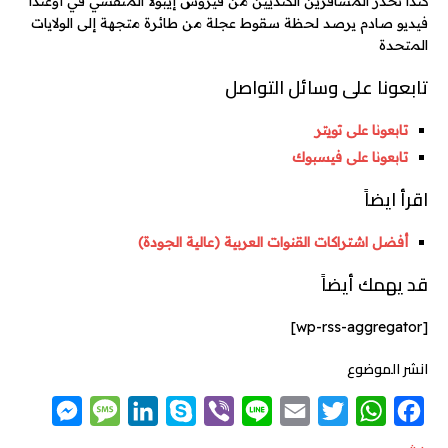
كندا تحذر المسافرين الكنديين من فيروس إيبولا المتفشي في أوغندا
فيديو صادم يرصد لحظة سقوط عجلة من طائرة متجهة إلى الولايات
المتحدة
تابعونا على وسائل التواصل
تابعونا على تويتر
تابعونا على فيسبوك
اقرأ ايضاً
أفضل اشتراكات القنوات العربية (عالية الجودة)
قد يهمك أيضاً
[wp-rss-aggregator]
انشر الموضوع
M
M
L
S
V
L
E
T
W
F
e
e
i
k
i
i
m
w
h
a