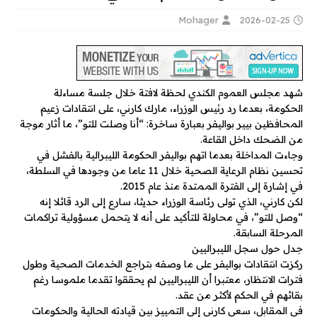
Mohager
2026-02-25
شهد مجلس العموم الكندي لحظة لافتة خلال جلسة مساءلة
الحكومة، بعدما رد رئيس الوزراء، مارك كارني، على انتقادات زعيم
المحافظين بيير بواليفر بعبارة ساخرة: “أنا وصلت للتو”، ما أثار موجة
من الضحك داخل القاعة.
وجاءت المداخلة بعدما اتهم بواليفر الحكومة الليبرالية بالفشل في
تحسين نظام الرعاية الصحية خلال 11 عاما من وجودها في السلطة،
في إشارة إلى الفترة الممتدة منذ عام 2015.
لكن كارني، الذي تولى رئاسة الوزراء حديثا، سارع إلى الرد قائلا إنه
“وصل للتو”، في محاولة للتأكيد على أنه لا يتحمل مسؤولية تراكمات
المرحلة السابقة.
جدل حول سجل الليبراليين
ركزت انتقادات بواليفر على ما وصفه بتراجع الخدمات الصحية وطول
فترات الانتظار، معتبرا أن الليبراليين لم يحققوا تقدما ملموسا رغم
بقائهم في الحكم لأكثر من عقد.
في المقابل، سعى كارني إلى التمييز بين قيادته الحالية والحكومات