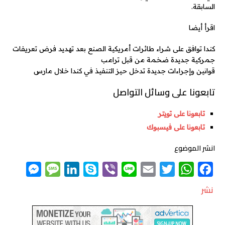
السابقة.
اقرأ أيضا
كندا توافق على شراء طائرات أمريكية الصنع بعد تهديد فرض تعريفات
جمركية جديدة ضخمة من قبل ترامب
قوانين وإجراءات جديدة تدخل حيز التنفيذ في كندا خلال مارس
تابعونا على وسائل التواصل
تابعونا على تويتر
تابعونا على فيسبوك
انشر الموضوع
M
M
L
S
V
L
E
T
W
F
e
e
i
k
i
i
m
w
h
a
نشر
s
s
n
y
b
n
a
i
a
c
s
s
k
p
e
e
i
t
t
e