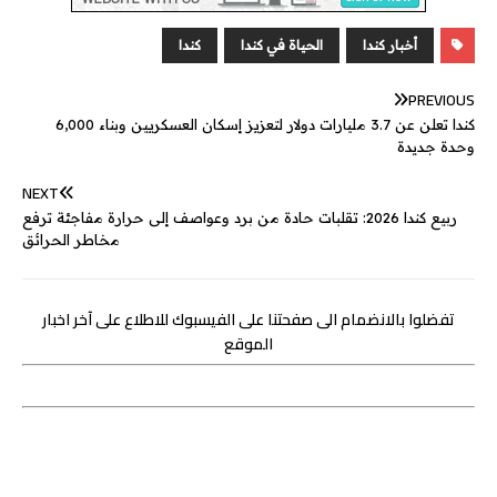
e
a
e
e
r
l
t
s
b
n
g
d
e
A
o
أخبار كندا
الحياة في كندا
كندا
g
e
I
r
p
o
PREVIOUS
e
n
p
k
كندا تعلن عن 3.7 مليارات دولار لتعزيز إسكان العسكريين وبناء 6,000
r
وحدة جديدة
NEXT
ربيع كندا 2026: تقلبات حادة من برد وعواصف إلى حرارة مفاجئة ترفع
مخاطر الحرائق
تفضلوا بالانضمام الى صفحتنا على الفيسبوك للاطلاع على آخر اخبار
الموقع