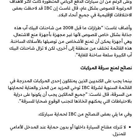
وعلى الرغم من أن سيارات الدفع الرباعي المتطورة كانت أكثر الأهداف
المرغوبة للصوص بشكل عام، قال غاست إن IBC قد لاحظت بعض
الاختلافات الإقليمية في جميع أنحاء البلاد.
وأضاف غاست: “طرازات ما قبل 2008 من شاحنات البيك آب هذه
جذابة بشكل خاص للصوص لأنها غير مجهزة بأجهزة منع الاشتعال،
وهي أجهزة يمكن أن تمنع الأشخاص من توصيلها بالأسلاك الساخنة.
هذه القائمة تختلف من منطقة إلى أخرى، لكن لا تزال شاحنات البيك
آب الكبيرة سلعة ساخنة للغاية”.
نصائح لمنع سرقة المركبات
بينما يجب على الكنديين الذين يمتلكون إحدى المركبات المدرجة في
القائمة السنوية لشركة IBC توخي المزيد من الحذر والعناية لحمايتها
من السرقة، قال غاست: “جميع المالكين يجب أن يكونوا على دراية
بالاحتياطات التي يمكنهم اتخاذها لتجنب الوقوع ضحايا للسرقة”.
وفي ما يلي بعض النصائح من IBC لحماية سيارتك.
لا تترك مفتاح السيارة داخلها أو بدون حماية عند المدخل الأمامي
للمنزل.