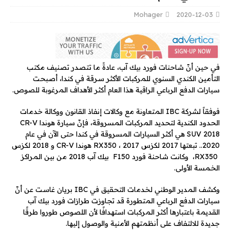
Mohager
2020-12-03
في حين أنّ شاحنات فورد بيك آب، عادةً ما تتصدر تصنيف مكتب
التأمين الكندي السنوي للمركبات الأكثر سرقة في كندا، أصبحت
سيارات الدفع الرباعي الراقية هذا العام أكثر الأهداف المرغوبة للصوص.
فوفقاً لشركة IBC المتعاونة مع وكالات إنفاذ القانون ووكالة خدمات
الحدود الكندية لتحديد المركبات المسروقة، فإنّ سيارة هوندا CR-V
SUV 2018 هي أكثر السيارات المسروقة في كندا حتى الآن في عام
2020.. تبعتها 2017 لكزس RX350 ، 2017 هوندا CR-V و 2018 لكزس
RX350، وكانت شاحنة فورد F150 بيك آب 2018 من بين المراكز
الخمسة الأولى.
وكشف المدير الوطني لخدمات التحقيق في IBC بريان غاست عن أنّ
سيارات الدفع الرباعي المتطورة قد تجاوزت طرازات فورد بيك آب
القديمة باعتبارها أكثر المركبات استهدافًا لأن اللصوص طوروا طرقًا
جديدة للالتفاف على أنظمتهم الأمنية والوصول إليها.