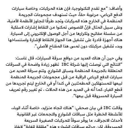
وأضاف: “مع تقدم التكنولوجيا، فإن هذه المركبات، وخاصة سيارات
الدفع الرباعي، مرغوبة حقاً، حيث تستهدف مجموعات الجريمة
المنظمة في الخارج هذه المركبات وتجد طرقًا لتجاوز الأنظمة الأمنية،
وعلى سبيل المثال فإنّ اللصوص تمكنوا من التقاط إشارات لاسلكية
من سلسلة مفاتيح وتكرارها من أجل الوصول الإلكتروني إلى السيارة.
هناك أجهزة قادرة على تشغيل هذا الجهاز لالتقاط الإشارة واستنساخها
وبدء تشغيل مركبتك دون لمس هذا المفتاح الأصلي”.
وفي حين أن هناك العديد من دوافع سرقة السيارات، قال غاست:
“النتائج التي توصلت إليها شركة IBC تظهر زيادة واضحة في السرقات
المتعلقة بالجريمة المنظمة وسباق الشوارع. وتتم سرقة العديد من
سيارات الدفع الرباعي الراقية من قبل مجموعات الجريمة المنظمة
لبيعها للمستهلكين المطمئنين في كندا أو في الخارج ليتم تجريدها من
قطع الغيار، كما أنه في العديد من هذه الحالات ، تم تغيير رقم تعريف
السيارة المسروقة قبل بيعها”.
وقالت IBC في بيان صحفي: “هناك اتجاه متزايد، خاصة أثناء الوباء،
للأنشطة الخطرة مثل سباقات الشوارع والتجمعات غير القانونية
لأحداث الانجراف، ما يوفّر سوقاً للمركبات الصغيرة السريعة
المسروقة، لكن جرائم سباقات الشوارع هذه “مقلقة للغاية” لإنفاذ