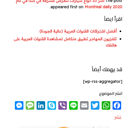
The post
أكثر 10 أنواع سيارات تتعرض للسرقة في كندا في عام
.
Montreal daily
appeared first on
2020
اقرأ ايضاً
أفضل اشتراكات القنوات العربية (عالية الجودة)
تلفزيون المهاجر تطبيق متكامل لمشاهدة القنوات العربية على
هاتفك
قد يهمك أيضاً
[wp-rss-aggregator]
انشر الموضوع
M
M
L
S
V
L
E
T
W
F
e
e
i
k
i
i
m
w
h
a
نشر
s
s
n
y
b
n
a
i
a
c