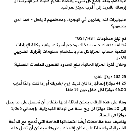
ميلادهم، وبعد جمع كل شيء، يمكنك تقديم طلبك عبر الإنترنت أو
إرساله بالبريد إلى أقرب مركز ضرائب.
مليونيرات كندا يفكرون في الهجرة.. ومعظمهم لا يفعل – فما الذي
يمنعهم؟
كم تبلغ مدفوعات GST/HST؟
تختلف دفعتك حسب دخلك وحجم أسرتك، وتعيد وكالة الإيرادات
الكندية حساب المزايا كل عام باستخدام معلومات إقرارك الضريبي
الأخير.
وخلال فترة المزايا الحالية، تبلغ الحدود القصوى للدفعات الفصلية:
133.25 دولارًا للفرد
41.25 دولارًا إضافيًا إذا كان لديك زوج/شريك أو إذا كنت والدًا أعزب
46.00 دولارًا لكل طفل دون 19 عامًا
وبناءً على هذه الأرقام، يمكن لعائلة لديها طفلان أن تحصل على ما يصل
إلى 266.50 دولارًا كل ربع سنة من الإعانة الفيدرالية، بإجمالي 1,066
دولارًا في السنة.
وتضيف عدة مقاطعات أيضًا اعتماداتها الخاصة التي تُدمج مع الدفعة
الفيدرالية، واعتمادًا على مكان إقامتك وظروفك، يمكن أن تصل هذه