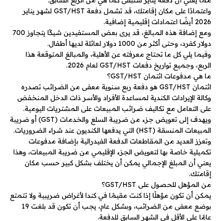
مما يعني أن دفعة يناير ستبقى كما هي من الربع السابق.
واعتمادًا على مكان إقامتك، قد تشمل دفعة GST/HST لشهر يناير
2026 أيضًا اعتمادات إقليمية إضافية.
ومع إضافة هذه المبالغ، قد يرى بعض المستفيدين شيكًا يتجاوز 700
دولار كفرد، وحتى أكثر من 1000 دولار لعائلة لديها أطفال.
وفيما يلي كل ما تحتاج معرفته عن الأهلية، والمبالغ المتوقعة هذا
الربع، وجميع تواريخ دفعات GST/HST لعام 2026.
ما هي مدفوعات ائتمان GST/HST؟
ائتمان GST/HST هو دفعة ربع سنوية معفى من الضرائب تصدره
وكالة الإيرادات الكندية لمساعدة الأفراد والأسر ذات الدخل المنخفض
على التعامل مع تكاليف ضرائب المبيعات على المشتريات اليومية.
ويهدف إلى تعويض جزء من ضريبة السلع والخدمات (GST) أو ضريبة
المبيعات المنسقة (HST) التي يدفعها الكنديون عند شراء الضروريات.
وتعزز العديد من المقاطعات الدفعة الفيدرالية بإضافة مدفوعات
تكميلية خاصة بها لتعويض الجزء الإقليمي من ضريبة المبيعات، وهذا
يعني أن المبلغ الإجمالي يمكن أن يختلف بشكل كبير حسب مكان
إقامتك.
من المؤهل للحصول على GST/HST؟
يمكن أن تكون مؤهلًا إذا كنت مقيمًا في كندا لأغراض ضريبية ولا تتمتع
بوضع معفى من الضرائب، وبشكل عام، يجب أن تكون قد بلغت 19
عامًا على الأقل في الشهر السابق للدفعة.