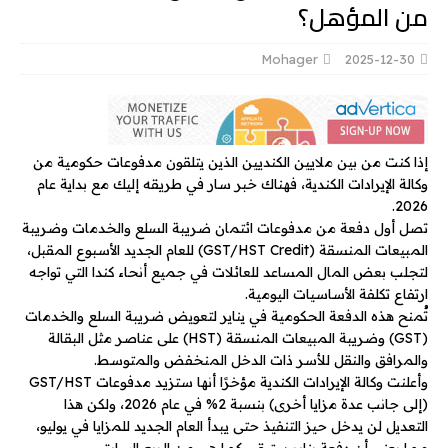
من المؤهل؟
Mohager
2025-12-30
إذا كنت من بين ملايين الكنديين الذين يتلقون مدفوعات حكومية من
وكالة الإيرادات الكندية، فهناك خبر سار في طريقه إليك مع بداية عام
2026.
تصل أول دفعة من مدفوعات ائتمان ضريبة السلع والخدمات وضريبة
المبيعات المنسقة (GST/HST Credit) للعام الجديد الأسبوع المقبل،
لتجلب بعض المال المساعد للعائلات في جميع أنحاء كندا التي تواجه
ارتفاع تكلفة الأساسيات اليومية.
تُمنح هذه الدفعة الحكومية في يناير لتعويض ضريبة السلع والخدمات
(GST) وضريبة المبيعات المنسقة (HST) على عناصر مثل البقالة
والمرافق والنقل للأسر ذات الدخل المنخفض والمتوسط.
وأعلنت وكالة الإيرادات الكندية مؤخرًا أنها ستزيد مدفوعات GST/HST
(إلى جانب عدة مزايا أخرى) بنسبة 2% في عام 2026، ولكن هذا
التعديل لن يدخل حيز التنفيذ حتى يبدأ العام الجديد للمزايا في يوليو،