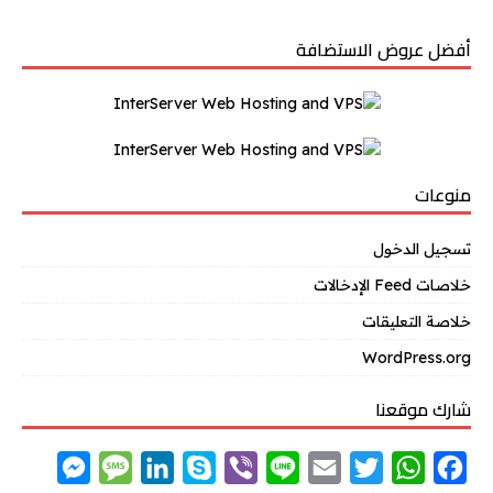
أفضل عروض الاستضافة
منوعات
تسجيل الدخول
خلاصات Feed الإدخالات
خلاصة التعليقات
WordPress.org
شارك موقعنا
M
M
L
S
V
L
E
T
W
F