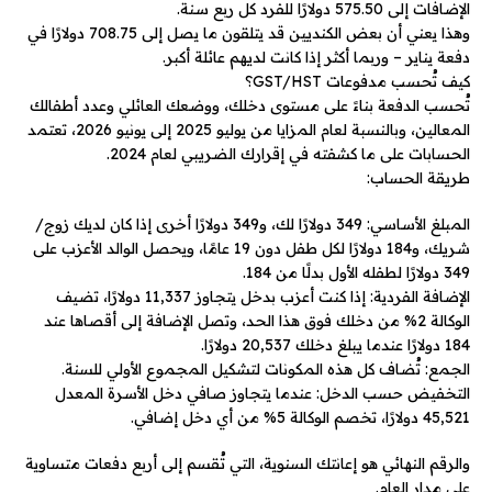
الإضافات إلى 575.50 دولارًا للفرد كل ربع سنة.
وهذا يعني أن بعض الكنديين قد يتلقون ما يصل إلى 708.75 دولارًا في
دفعة يناير – وربما أكثر إذا كانت لديهم عائلة أكبر.
كيف تُحسب مدفوعات GST/HST؟
تُحسب الدفعة بناءً على مستوى دخلك، ووضعك العائلي وعدد أطفالك
المعالين، وبالنسبة لعام المزايا من يوليو 2025 إلى يونيو 2026، تعتمد
الحسابات على ما كشفته في إقرارك الضريبي لعام 2024.
طريقة الحساب:
المبلغ الأساسي: 349 دولارًا لك، و349 دولارًا أخرى إذا كان لديك زوج/
شريك، و184 دولارًا لكل طفل دون 19 عامًا، ويحصل الوالد الأعزب على
349 دولارًا لطفله الأول بدلًا من 184.
الإضافة الفردية: إذا كنت أعزب بدخل يتجاوز 11,337 دولارًا، تضيف
الوكالة 2% من دخلك فوق هذا الحد، وتصل الإضافة إلى أقصاها عند
184 دولارًا عندما يبلغ دخلك 20,537 دولارًا.
الجمع: تُضاف كل هذه المكونات لتشكيل المجموع الأولي للسنة.
التخفيض حسب الدخل: عندما يتجاوز صافي دخل الأسرة المعدل
45,521 دولارًا، تخصم الوكالة 5% من أي دخل إضافي.
والرقم النهائي هو إعانتك السنوية، التي تُقسم إلى أربع دفعات متساوية
على مدار العام.