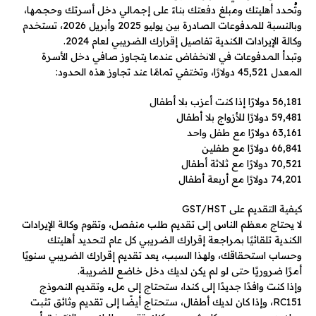
وتُحدد أهليتك ومبلغ دفعتك بناءً على إجمالي دخل أسرتك وحجمها،
وبالنسبة للمدفوعات الصادرة بين يوليو 2025 وأبريل 2026، تستخدم
وكالة الإيرادات الكندية تفاصيل إقرارك الضريبي لعام 2024.
وتبدأ المدفوعات في الانخفاض عندما يتجاوز صافي دخل الأسرة
المعدل 45,521 دولارًا، وتختفي تمامًا عند تجاوز هذه الحدود:
56,181 دولارًا إذا كنت أعزب بلا أطفال
59,481 دولارًا للأزواج بلا أطفال
63,161 دولارًا مع طفل واحد
66,841 دولارًا مع طفلين
70,521 دولارًا مع ثلاثة أطفال
74,201 دولارًا مع أربعة أطفال
كيفية التقديم على GST/HST
لا يحتاج معظم الناس إلى تقديم طلب منفصل، وتقوم وكالة الإيرادات
الكندية تلقائيًا بمراجعة إقرارك الضريبي كل عام لتحديد أهليتك
وحساب استحقاقك، ولهذا السبب، يعد تقديم إقرارك الضريبي سنويًا
أمرًا ضروريًا حتى لو لم يكن لديك دخل خاضع للضريبة.
وإذا كنت وافدًا جديدًا إلى كندا، ستحتاج إلى ملء وتقديم النموذج
RC151، وإذا كان لديك أطفال، ستحتاج أيضًا إلى تقديم وثائق تثبت