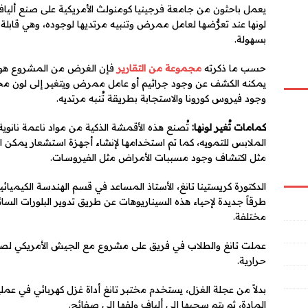
يعمل باحثون من جامعة فرجينيا كومنولث الأمريكية على صنع ألياف
لونها عند تعرُّضها لعامل ممرض وتنبيه مرتديها لوجوده، وهي قابلة ل
بسهولة.
حسب ما ذكرته
مجموعة من التقارير
فإن الغرض من المشروع هو ا
وجود فيروس كورونا والاستجابة بطريقة تُنبه مرتديه.
كمامات تُغير لونها:
تُصنع هذه الأقمشة الذكية من مواد ناعمة نانوي
الملابس للتمويه، كما تم استخدامها لإنشاء أجهزة استشعار يمكن ا
مثل اكتشاف وجود مسببات الأمراض مثل الفيروسات.
الدكتورة كريستينا تانغ، الأستاذ المساعد في قسم الهندسة الكيميائي
طرقاً جديدة لإحياء هذه السيناريوهات عن طريق تدوير البلورات السائ
مختلفة.
عملت تانغ والطلاب في فريق على مشروع مع الجيش الأمريكي لصنع
حرارية.
بدلاً من عجلة الغزل، يستخدم مختبر تانغ أداة غزل كهربائي في عملي
المادة، ثم يتم سحبها إلى ألياف ولفها إلى صفائح.