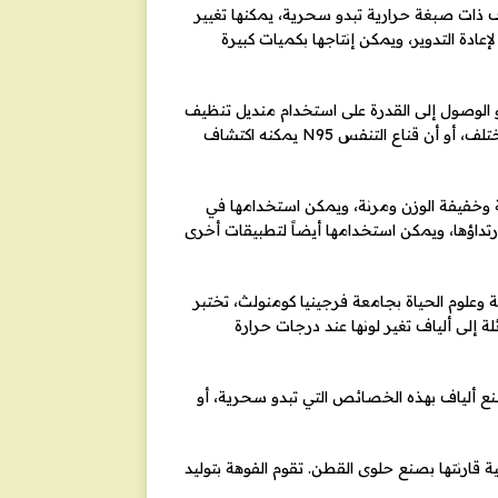
 ذات صبغة حرارية تبدو سحرية، يمكنها تغيير
إعادة التدوير، ويمكن إنتاجها بكميات كبيرة
لوصول إلى القدرة على استخدام منديل تنظيف
يمكنه الكشف عن وجود جراثيم أو عامل ممرض ويتغير إلى لون مختلف، أو أن قناع التنفس N95 يمكنه اكتشاف
ة وخفيفة الوزن ومرنة، ويمكن استخدامها في
رتداؤها، ويمكن استخدامها أيضاً لتطبيقات أخرى
ة وعلوم الحياة بجامعة فرجينيا كومنولث، تختبر
لة إلى ألياف تغير لونها عند درجات حرارة
 ألياف بهذه الخصائص التي تبدو سحرية، أو
ة قارنتها بصنع حلوى القطن. تقوم الفوهة بتوليد