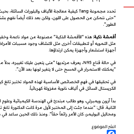
تحدد مجموعة Tang كيفية معالجة الألياف والبلورات السا
“حتى نتمكن من الحصول على اللون، ولكن بعد ذلك أيضاً نفهم بشك
الطور”.
أقمشة ذكية:
هذه “الأقمشة الذكية” مصنوعة من مواد ناعمة وخفيف
مثل التمويه أو لتطبيقات أخرى مثل اكتشاف وجود مسببات الأمراض
أجهزة استشعار وأجهزة يمكن ارتداؤها.
في حالة قناع N95، يعرف مرتديها “متى يتعين عليك تغييره
“يمكنك الاستمرار في المسح حتى لا يتغير لونها بعد الآن”.
في تحقيقها في فهم الخصائص الأساسية لهذه المواد تختبر تانغ كيف
الكريستال السائل في ألياف نانوية مغزولة كهربائياً.
بدأ آرون ويمبرلي، وهو طالب مبتدئ في الهندسة الكيميائية وعلوم
الثانية. قال: “عندما جئت إلى المختبر لأول مرة كانت الدكتورة تانغ
ومحاليل البوليمر، كان الأمر رائعاً حقاً”. ومنذ ذلك الحين ساعد في
انشر الموضوع