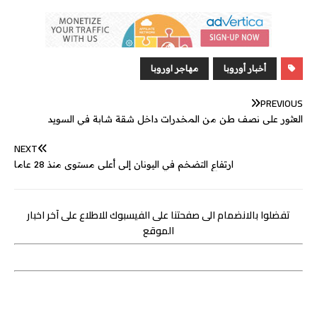
s
s
n
y
b
n
a
i
a
c
s
s
k
p
e
e
i
t
t
e
e
a
e
e
r
l
t
s
b
n
g
d
e
A
o
أخبار أوروبا
مهاجر اوروبا
g
e
I
r
p
o
PREVIOUS
e
n
p
k
العثور على نصف طن من المخدرات داخل شقة شابة في السويد
r
NEXT
ارتفاع التضخم في اليونان إلى أعلى مستوى منذ 28 عاما
تفضلوا بالانضمام الى صفحتنا على الفيسبوك للاطلاع على آخر اخبار
الموقع