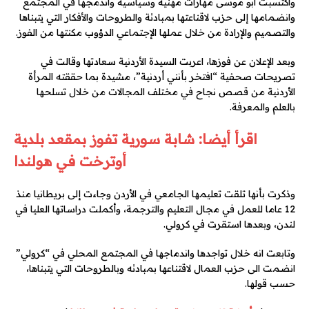
واكتسبت ابو موسى مهارات مهنية وسياسية واندمجها في المجتمع
وانضمامها إلى حزب لاقناعتها بمبادئة والطروحات والأفكار التي يتبناها
والتصميم والإرادة من خلال عملها الإجتماعي الدؤوب مكنتها من الفوز.
وبعد الإعلان عن فوزها، اعربت السيدة الأردنية سعادتها وقالت في
تصريحات صحفية “افتخر بأنني أردنية”، مشيدة بما حققته المرأة
الأردنية من قصص نجاح في مختلف المجالات من خلال تسلحها
بالعلم والمعرفة.
اقرأ أيضا: شابة سورية تفوز بمقعد بلدية
أوترخت في هولندا
وذكرت بأنها تلقت تعليمها الجامعي في الأردن وجاءت إلى بريطانيا منذ
12 عاما للعمل في مجال التعليم والترجمة، وأكملت دراساتها العليا في
لندن، وبعدها استقرت في كرولي.
وتابعت انه خلال تواجدها واندماجها في المجتمع المحلي في “كرولي”
انضمت الى حزب العمال لاقتناعها بمبادئه وبالطروحات التي يتبناها،
حسب قولها.