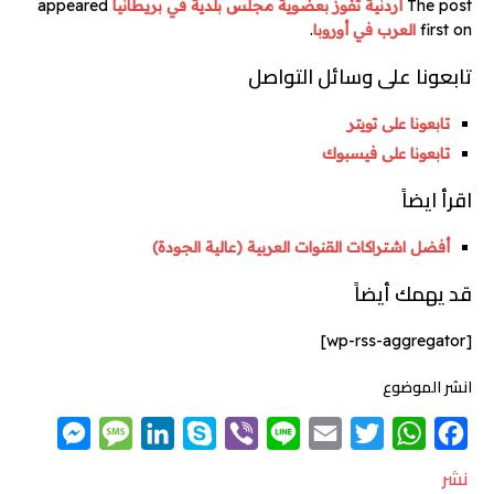
The post
أردنية تفوز بعضوية مجلس بلدية في بريطانيا
appeared
first on
العرب في أوروبا
.
تابعونا على وسائل التواصل
تابعونا على تويتر
تابعونا على فيسبوك
اقرأ ايضاً
أفضل اشتراكات القنوات العربية (عالية الجودة)
قد يهمك أيضاً
[wp-rss-aggregator]
انشر الموضوع
M
M
L
S
V
L
E
T
W
F
e
e
i
k
i
i
m
w
h
a
نشر